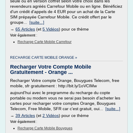
seule ou en version coffret selon votre choix dans les
revendeurs agréés Carrefour Mobile ou en ligne. Bénéficiez
d'un crédit d'appels de 4 EUR pour un achat de la Carte
SIM prépayée Carrefour Mobile. Ce crédit offert par le
groupe...
[suite...]
→
65 Articles
(et
5 Vidéos
) pour ce thème
Voir également
:
Recharge Carte Mobile Carrefour
RECHARGE CARTE MOBILE ORANGE »
Recharger Votre Compte Mobile
Gratuitement - Orange ...
Recharger Votre compte Orange, Bouygues Telecom, free
mobile, sfr gratuitement : http://bit.ly/1oVCIMw
aujourd'hui avec le pregramme du recharge du copte
portable ou modem vous ne serai pas besoin d'acheter les
cartes pour recharger votre comptes Orange, Bouygues
Telecom, Free Mobile, SFR car c'est gratuit, oui...
[suite...]
→
39 Articles
(et
2 Vidéos
) pour ce thème
Voir également
:
Recharge Carte Mobile Bouygues