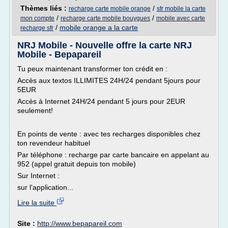
Thèmes liés :
/
recharge carte mobile orange
sfr mobile la carte
/
/
mon compte
recharge carte mobile bouygues
mobile avec carte
/
mobile orange a la carte
recharge sfr
NRJ Mobile - Nouvelle offre la carte NRJ
Mobile - Bepapareil
Tu peux maintenant transformer ton crédit en :
Accès aux textos ILLIMITES 24H/24 pendant 5jours pour
5EUR
Accès à Internet 24H/24 pendant 5 jours pour 2EUR
seulement!
En points de vente : avec tes recharges disponibles chez
ton revendeur habituel
Par téléphone : recharge par carte bancaire en appelant au
952 (appel gratuit depuis ton mobile)
Sur Internet :
sur l'application...
Lire la suite
Site :
http://www.bepapareil.com