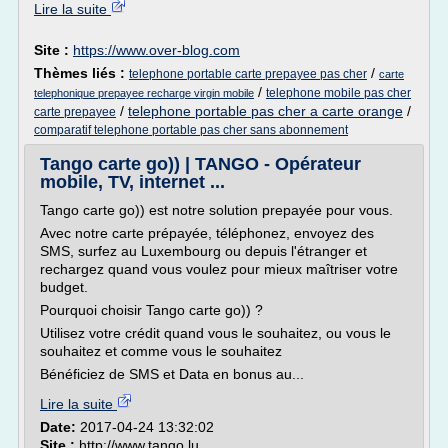
Lire la suite
Site :
https://www.over-blog.com
Thèmes liés :
/
telephone portable carte prepayee pas cher
carte
/
telephone mobile pas cher
telephonique prepayee recharge virgin mobile
/
telephone portable pas cher a carte orange
/
carte prepayee
comparatif telephone portable pas cher sans abonnement
Tango carte go)) | TANGO - Opérateur
mobile, TV, internet ...
Tango carte go)) est notre solution prepayée pour vous.
Avec notre carte prépayée, téléphonez, envoyez des
SMS, surfez au Luxembourg ou depuis l'étranger et
rechargez quand vous voulez pour mieux maîtriser votre
budget.
Pourquoi choisir Tango carte go)) ?
Utilisez votre crédit quand vous le souhaitez, ou vous le
souhaitez et comme vous le souhaitez
Bénéficiez de SMS et Data en bonus au...
Lire la suite
Date:
2017-04-24 13:32:02
Site :
http://www.tango.lu