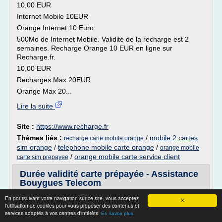
10,00 EUR
Internet Mobile 10EUR
Orange Internet 10 Euro
500Mo de Internet Mobile. Validité de la recharge est 2
semaines. Recharge Orange 10 EUR en ligne sur
Recharge.fr.
10,00 EUR
Recharges Max 20EUR
Orange Max 20...
Lire la suite
Site :
https://www.recharge.fr
Thèmes liés :
/
mobile 2 cartes
recharge carte mobile orange
sim orange
/
telephone mobile carte orange
/
orange mobile
/
orange mobile carte service client
carte sim prepayee
Durée validité carte prépayée - Assistance
Bouygues Telecom
Quelle est la durée de validité de mon crédit de
En poursuivant votre navigation sur ce site, vous acceptez
X
l'utilisation de cookies pour vous proposer des contenus et
communication avec ma Carte Bouygues Telecom ?
services adaptés à vos centres d'intérêts.
En savoir plus