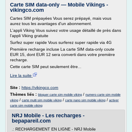
Carte SIM data-only — Mobile Vikings -
vikingco.com
Cartes SIM prépayées Vous serez prépayé, mais vous
aurez tous les avantages d'un abonnement.
L'appli Viking Vous suivez votre usage détaillé de près dans
l'appli Viking gratuite
Surfez super rapide Vous surferez super rapide via 4G
Première recharge incluse La carte SIM data-only coute
EUR 15, dont EUR 12 sera converti dans votre première
recharge.
Cette carte SIM peut seulement être...
Lire la suite
Site :
https://vikingco.com
Thèmes liés :
/
bloquer carte sim mobile viking
numero carte sim mobile
/
/
/
viking
carte multi sim mobile viking
carte nano sim mobile viking
activer
carte sim mobile viking
NRJ Mobile - Les recharges -
bepapareil.com
.: RECHARGEMENT EN LIGNE - NRJ Mobile