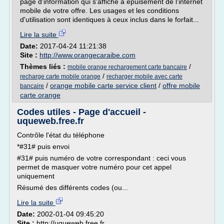
page d'information qui s'affiche à épuisement de l'internet
mobile de votre offre. Les usages et les conditions
d'utilisation sont identiques à ceux inclus dans le forfait...
Lire la suite
Date:
2017-04-24 11:21:38
Site :
http://www.orangecaraibe.com
Thèmes liés :
/
mobile orange rechargement carte bancaire
/
recharge carte mobile orange
recharger mobile avec carte
/
orange mobile carte service client
/
offre mobile
bancaire
carte orange
Codes utiles - Page d'accueil -
uqueweb.free.fr
Contrôle l'état du téléphone
*#31# puis envoi
#31# puis numéro de votre correspondant : ceci vous
permet de masquer votre numéro pour cet appel
uniquement
Résumé des différents codes (ou...
Lire la suite
Date:
2002-01-04 09:45:20
Site :
http://uqueweb.free.fr