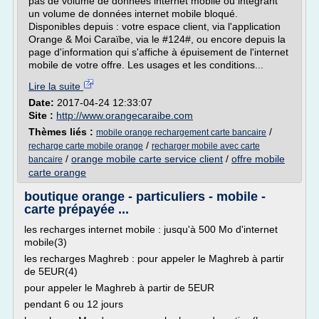
pas de volume de données internet mobile ou intégrant
un volume de données internet mobile bloqué.
Disponibles depuis : votre espace client, via l'application
Orange & Moi Caraïbe, via le #124#, ou encore depuis la
page d'information qui s'affiche à épuisement de l'internet
mobile de votre offre. Les usages et les conditions...
Lire la suite
Date:
2017-04-24 12:33:07
Site :
http://www.orangecaraibe.com
Thèmes liés :
/
mobile orange rechargement carte bancaire
/
recharge carte mobile orange
recharger mobile avec carte
/
orange mobile carte service client
/
offre mobile
bancaire
carte orange
boutique orange - particuliers - mobile -
carte prépayée ...
les recharges internet mobile : jusqu'à 500 Mo d'internet
mobile(3)
les recharges Maghreb : pour appeler le Maghreb à partir
de 5EUR(4)
pour appeler le Maghreb à partir de 5EUR
pendant 6 ou 12 jours