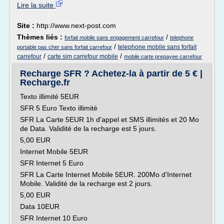
Lire la suite
Site :
http://www.next-post.com
Thèmes liés :
/
forfait mobile sans engagement carrefour
telephone
/
telephone mobile sans forfait
portable pas cher sans forfait carrefour
/
/
carrefour
carte sim carrefour mobile
mobile carte prepayee carrefour
Recharge SFR ? Achetez-la à partir de 5 € |
Recharge.fr
Texto illimité 5EUR
SFR 5 Euro Texto illimité
SFR La Carte 5EUR 1h d'appel et SMS illimités et 20 Mo
de Data. Validité de la recharge est 5 jours.
5,00 EUR
Internet Mobile 5EUR
SFR Internet 5 Euro
SFR La Carte Internet Mobile 5EUR. 200Mo d'Internet
Mobile. Validité de la recharge est 2 jours.
5,00 EUR
Data 10EUR
SFR Internet 10 Euro