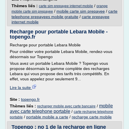
Thèmes liés :
/
carte sim prepayee internet mobile
orange
/
mobile carte sim prepayee
/
carte
mobile carte sim prepayee
telephone prepayees mobile gratuite
/
carte prepayee
internet mobile
Recharge pour portable Lebara Mobile -
topengo.fr
Recharge pour portable Lebara Mobile
Pour créditer votre portable Lebara Mobile, rendez-vous
désormais sur Topengo
Vous avez un portable Lebara Mobile ? Topengo vous
propose désormais la gamme complète des recharges
Lebara qui vous propose des tarifs très compétitifs. En
effet, vous appelez pour seulement 9...
Lire la suite
Site :
topengo.fr
mobile
Thèmes liés :
/
recharger mobile avec carte bancaire
avec carte telephone portable
/
carte recharge telephone
/
portable mobile a carte
/
recharge carte mobile
portable
Topengo : no 1 de la recharge en ligne