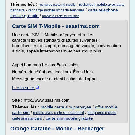
Thèmes liés :
/
recharger mobile avec carte
recharge carte nrj mobile
/
/
carte telephone
bancaire
recharge mobile sfr carte bancaire
mobile gratuite
/
mobile a carte sfr reunion
Carte SIM T-Mobile - usasims.com
Une carte SIM T-Mobile prépayée offre les
caractéristiques standard gratuites suivantes :
Identification de l'appel, messagerie vocale, conversation
à trois, appels internationaux et beaucoup plus.
Appel bon marché aux États-Unies
Numéro de téléphone local aux États-Unis
Messagerie vocale et identification de l'appel...
Lire la suite
Site :
http://www.usasims.com
Thèmes liés :
mobile carte sim prepayee
/
offre mobile
carte sim
/
/
mobile avec carte sim standard
telephone mobile
/
carte sim mobile gratuite
carte sim standard
Orange Caraïbe - Mobile - Recharger