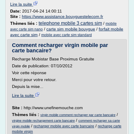
Lire la suite
Date:
2017-04-24 14:00:11
Site :
https://www.assistance.bouyguestelecom.fr
telephone mobile 3 cartes sim
Thèmes liés :
/
mobile
/
carte sim mobile bouygue
/
forfait mobile
avec carte sim nano
avec carte sim
/
mobile avec carte sim standard
Comment recharger virgin mobile par
carte bancaire?
Recharge Mobistar Base Proximus Gratuite
Date de publication: 07/10/2012
Voir cette réponse
Merci pour votre retour.
Depuis la mise...
Lire la suite
Site :
http://www.unefinemouche.com
Thèmes liés :
/
virgin mobile comment recharger par carte bancaire
/
virgine mobile rechargement carte bancaire
comment recharger sa carte
/
/
recharger mobile avec carte bancaire
recharge carte
virgin mobile
mobile virgin