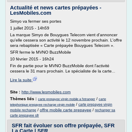
Actualité et news cartes prépayées -
LesMobiles.com
Simyo va fermer ses portes
1 juillet 2015 - 14h59
La marque Simyo de Bouygues Telecom vient d'annoncer
qu'elle cessera son activité le 12 novembre prochain. L'offre
sera rebaptisée « Carte prépayée Bouygues Telecom ».
SFR ferme le MVNO BuzzMobile
10 février 2015 - 16h24
Fin de partie pour le MVNO BuzzMobile dont l'activité
cessera le 31 mars prochain. Le spécialiste de la carte...
Lire la suite
Site :
http://www.lesmobiles.com
Thèmes liés :
/
carte prepayee virgin mobile a l'etranger
carte
/
carte prepayee virgin
telephonique prepayee recharge virgin mobile
/
offre mobile carte prepayee
/
mobile recharge
recharger sa
carte prepayee sfr
SFR fait évoluer son offre prépayée, SFR
La Carte | SFR