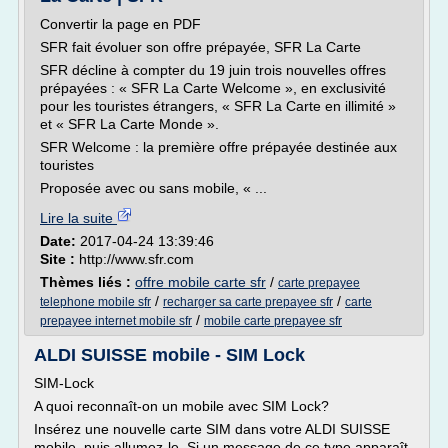
Convertir la page en PDF
SFR fait évoluer son offre prépayée, SFR La Carte
SFR décline à compter du 19 juin trois nouvelles offres
prépayées : « SFR La Carte Welcome », en exclusivité
pour les touristes étrangers, « SFR La Carte en illimité »
et « SFR La Carte Monde ».
SFR Welcome : la première offre prépayée destinée aux
touristes
Proposée avec ou sans mobile, « ...
Lire la suite
Date:
2017-04-24 13:39:46
Site :
http://www.sfr.com
Thèmes liés :
offre mobile carte sfr
/
carte prepayee
/
/
telephone mobile sfr
recharger sa carte prepayee sfr
carte
/
prepayee internet mobile sfr
mobile carte prepayee sfr
ALDI SUISSE mobile - SIM Lock
SIM-Lock
A quoi reconnaît-on un mobile avec SIM Lock?
Insérez une nouvelle carte SIM dans votre ALDI SUISSE
mobile, puis allumez-le. Si un message de ce type apparaît