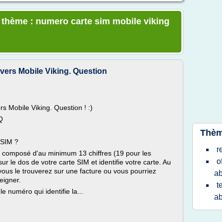
e thème : numero carte sim mobile viking
ers Mobile Viking. Question
 Mobile Viking. Question ! :)
AQ
Thèm
 SIM ?
r
 composé d'au minimum 13 chiffres (19 pour les
o
ur le dos de votre carte SIM et identifie votre carte. Au
 vous le trouverez sur une facture ou vous pourriez
a
eigner.
t
e numéro qui identifie la...
ab