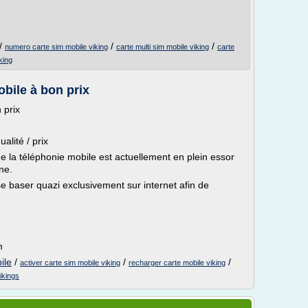
/
/
/
numero carte sim mobile viking
carte multi sim mobile viking
carte
king
bile à bon prix
 prix
alité / prix
e la téléphonie mobile est actuellement en plein essor
ne.
se baser quazi exclusivement sur internet afin de
m
ile
/
/
/
activer carte sim mobile viking
recharger carte mobile viking
ikings