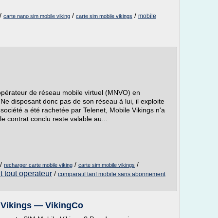
/
/
/
mobile
carte nano sim mobile viking
carte sim mobile vikings
opérateur de réseau mobile virtuel (MNVO) en
e disposant donc pas de son réseau à lui, il exploite
ociété a été rachetée par Telenet, Mobile Vikings n'a
le contrat conclu reste valable au...
/
/
/
recharger carte mobile viking
carte sim mobile vikings
 tout operateur
/
comparatif tarif mobile sans abonnement
 Vikings — VikingCo