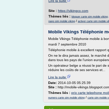
Lire la suite
Site :
https://vikingco.com
Thèmes liés :
bloquer carte sim mobile viking
/
nano sim mobile viking
activer carte sim mobile vi
Mobile Vikings Téléphonie mo
Mobile Vikings Téléphonie mobile à bon
mardi 7 septembre 2010
Téléphonie mobile à excellent rapport qu
On ne le dira jamais assez, le marché d
dans tous les pays de l'union européen
Un opérateur belge a réussi le pari de 
réduire les coûts de ses services et...
Lire la suite
Date:
2014-10-05 05:25:39
Site :
http://mobile-vikings.blogspot.co
Thèmes liés :
prix carte telephone mob
/
numero carte sim mobile viking
carte sim mobile v