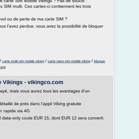
carte SIM Mobile Vikings ? Pas de soucis :
SIM multi. Ces cartes-ci contiennent les trois
 vol ou de perte de ma carte SIM ?
ous l'avez perdue, vous avez la possibilité de bloquer
/
/
/
carte multi sim mobile viking
carte nano sim mobile viking
bloquer
king
 Vikings - vikingco.com
yé, mais vous aurez tous les avantages d'un
étaillé de près dans l'appli Viking gratuite
r rapide via 4G
M data-only coute EUR 15, dont EUR 12 sera converti