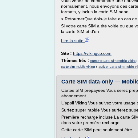
Vous venez de commander une nouvelle 
normalement, nous envoyons des cartes 
formats, y inclus la carte SIM nano.
< RetournerQue dois-je faire en cas de
Si votre carte SIM a été volée ou que v
la carte SIM et d'en...
Lire la suite
Site :
https://vikingco.com
Thèmes liés :
numero carte sim mobile viking
/
carte sim mobile viking
activer carte sim mobile vi
Carte SIM data-only — Mobile
Cartes SIM prépayées Vous serez prépa
abonnement.
L'appli Viking Vous suivez votre usage d
Surfez super rapide Vous surferez supe
Première recharge incluse La carte SI
dans votre première recharge.
Cette carte SIM peut seulement être...