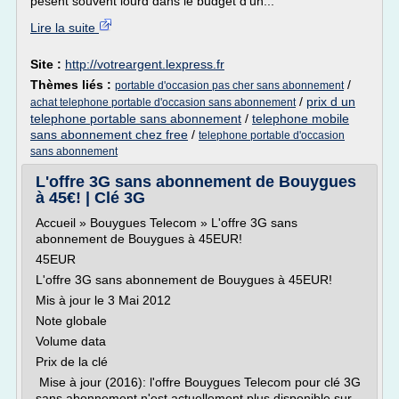
pèsent souvent lourd dans le budget d'un...
Lire la suite
Site :
http://votreargent.lexpress.fr
Thèmes liés :
/
portable d'occasion pas cher sans abonnement
/
prix d un
achat telephone portable d'occasion sans abonnement
telephone portable sans abonnement
/
telephone mobile
sans abonnement chez free
/
telephone portable d'occasion
sans abonnement
L'offre 3G sans abonnement de Bouygues
à 45€! | Clé 3G
Accueil » Bouygues Telecom » L'offre 3G sans
abonnement de Bouygues à 45EUR!
45EUR
L'offre 3G sans abonnement de Bouygues à 45EUR!
Mis à jour le 3 Mai 2012
Note globale
Volume data
Prix de la clé
Mise à jour (2016): l'offre Bouygues Telecom pour clé 3G
sans abonnement n'est actuellement plus disponible sur