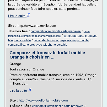
pendant laquelle on peut utiliser le crédit de sa recharge) et
la durée de validité en réception (durée pendant laquelle on
peut continuer à se faire appeler, sans perdre...
Lire la suite
Site :
http://www.chuzeville.com
Thèmes liés :
/
comparatif offre mobile carte prepayee
carte
/
comparatif carte prepayee
telephonique prepayee recharge virgin mobile
/
/
telephone mobile
carte telephonique prepayee virgin mobile
comparatif carte prepayee telephone portable
Comparez et trouvez le forfait mobile
Orange à choisir en ...
Orange
Tout savoir sur Orange
Premier opérateur mobile français, créé en 1992, Orange
compte aujourd'hui plus de 25 millions de clients et 1,5
millions de...
Lire la suite
Site :
http://www.quelforfaitmobile.com
Thèmes liés :
/
comparatif forfait mobile carte prepayee