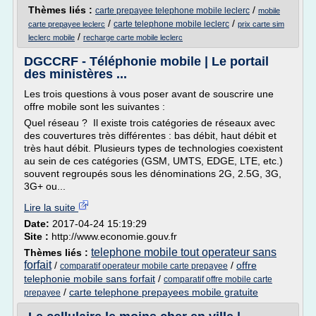
Thèmes liés :
/
carte prepayee telephone mobile leclerc
mobile
/
/
carte telephone mobile leclerc
carte prepayee leclerc
prix carte sim
/
leclerc mobile
recharge carte mobile leclerc
DGCCRF - Téléphonie mobile | Le portail
des ministères ...
Les trois questions à vous poser avant de souscrire une
offre mobile sont les suivantes :
Quel réseau ? Il existe trois catégories de réseaux avec
des couvertures très différentes : bas débit, haut débit et
très haut débit. Plusieurs types de technologies coexistent
au sein de ces catégories (GSM, UMTS, EDGE, LTE, etc.)
souvent regroupés sous les dénominations 2G, 2.5G, 3G,
3G+ ou...
Lire la suite
Date:
2017-04-24 15:19:29
Site :
http://www.economie.gouv.fr
telephone mobile tout operateur sans
Thèmes liés :
forfait
/
/
offre
comparatif operateur mobile carte prepayee
telephonie mobile sans forfait
/
comparatif offre mobile carte
/
carte telephone prepayees mobile gratuite
prepayee