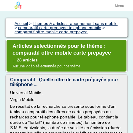
Menu
Accueil
>
Thèmes & articles : abonnement sans mobile
>
comparatif carte prepayee telephone mobile
>
comparatif offre mobile carte prepayee
Articles sélectionnés pour le thème :
comparatif offre mobile carte prepayee
28 articles
→
Aucune vidéo sélectionnée pour ce thème
Comparatif : Quelle offre de carte prépayée pour
téléphone ...
Universal Mobile ;
Virgin Mobile.
Le résultat de la recherche se présente sous forme d'un
tableau comparatif des offres de cartes prépayées ou
recharges pour téléphone portable. Le tableau contient la
durée du "forfait" (nombre de minutes), le nombre de
S.M.S. équivalents, la durée de validité en émission (durée