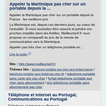
Appeler la Martinique pas cher sur un
portable depuis la ...
Appeler la Martinique pas cher sur un portable depuis la
France : les meilleurs prix
La Martinique est, depuis ces derniers jours, au coeur de
l'actualité. Si vous souhaitez être rassuré et joindre vos
proches installés dans les Antilles, Meilleurtarif.fr vous
propose un comparatif du prix de la minute de
communication vers la Martinique.
Appeler pas très cher un téléphone portable en...
Lire la suite
Site :
http://www.meilleurtarif.fr
Thèmes liés :
/
telephone portable pas cher sans forfait orange
/
telephone portable
telephone portable sans forfait pas cher sfr
sans carte sim pas cher
/
forfait telephone portable pas
cher sans abonnement
/
prix telephone portable sans
abonnement pas cher
Téléphone et Internet au Portugal,
Communications au Portugal
Téléphone et Internet au Portugal