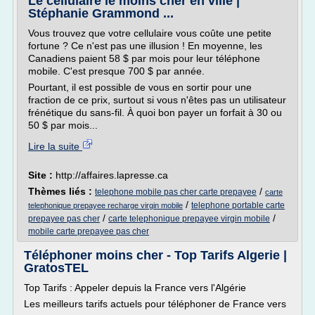
Le cellulaire le moins cher en ville |
Stéphanie Grammond ...
Vous trouvez que votre cellulaire vous coûte une petite
fortune ? Ce n'est pas une illusion ! En moyenne, les
Canadiens paient 58 $ par mois pour leur téléphone
mobile. C'est presque 700 $ par année.
Pourtant, il est possible de vous en sortir pour une
fraction de ce prix, surtout si vous n'êtes pas un utilisateur
frénétique du sans-fil. À quoi bon payer un forfait à 30 ou
50 $ par mois...
Lire la suite
Site :
http://affaires.lapresse.ca
Thèmes liés :
/
telephone mobile pas cher carte prepayee
carte
/
telephone portable carte
telephonique prepayee recharge virgin mobile
/
/
prepayee pas cher
carte telephonique prepayee virgin mobile
mobile carte prepayee pas cher
Téléphoner moins cher - Top Tarifs Algerie |
GratosTEL
Top Tarifs : Appeler depuis la France vers l'Algérie
Les meilleurs tarifs actuels pour téléphoner de France vers