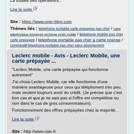
La totalité des opérateurs...
Lire la suite
Site :
https://www.over-blog.com
Thèmes liés :
/
telephone portable carte prepayee pas cher
carte
/
telephone mobile pas cher
telephonique prepayee recharge virgin mobile
/
telephone portable pas cher a carte orange
/
carte prepayee
comparatif telephone portable pas cher sans abonnement
Leclerc mobile - Avis - Leclerc Mobile, une
carte prépayée ...
"Leclerc Mobile, une carte prépayée qui fonctionne
autrement"
J'ai choisi Leclerc Mobile, car elle fonctionne d'une
manière avantageuse pour ceux qui téléphonent très peu,
mais veulent toujours avoir du crédit. (Je précise que c'est
bon cas et que je ne sais pas si l'offre est compétitive ou
non dans le cas de gros consommateurs).
Fonctionnement des offres prépayées chez la majorité...
Lire la suite
Site :
http://www.ciao.fr