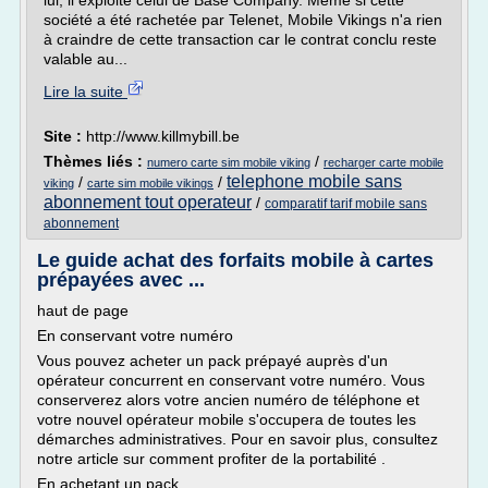
lui, il exploite celui de Base Company. Même si cette
société a été rachetée par Telenet, Mobile Vikings n'a rien
à craindre de cette transaction car le contrat conclu reste
valable au...
Lire la suite
Site :
http://www.killmybill.be
Thèmes liés :
/
numero carte sim mobile viking
recharger carte mobile
telephone mobile sans
/
/
viking
carte sim mobile vikings
abonnement tout operateur
/
comparatif tarif mobile sans
abonnement
Le guide achat des forfaits mobile à cartes
prépayées avec ...
haut de page
En conservant votre numéro
Vous pouvez acheter un pack prépayé auprès d'un
opérateur concurrent en conservant votre numéro. Vous
conserverez alors votre ancien numéro de téléphone et
votre nouvel opérateur mobile s'occupera de toutes les
démarches administratives. Pour en savoir plus, consultez
notre article sur comment profiter de la portabilité .
En achetant un pack...