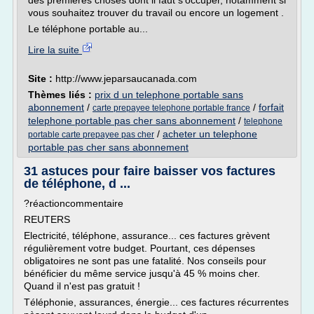
des premières choses dont il faut s'occuper, notamment si
vous souhaitez trouver du travail ou encore un logement .
Le téléphone portable au...
Lire la suite
Site :
http://www.jeparsaucanada.com
Thèmes liés :
prix d un telephone portable sans
abonnement
/
/
forfait
carte prepayee telephone portable france
telephone portable pas cher sans abonnement
/
telephone
/
acheter un telephone
portable carte prepayee pas cher
portable pas cher sans abonnement
31 astuces pour faire baisser vos factures
de téléphone, d ...
?réactioncommentaire
REUTERS
Electricité, téléphone, assurance... ces factures grèvent
régulièrement votre budget. Pourtant, ces dépenses
obligatoires ne sont pas une fatalité. Nos conseils pour
bénéficier du même service jusqu'à 45 % moins cher.
Quand il n'est pas gratuit !
Téléphonie, assurances, énergie... ces factures récurrentes