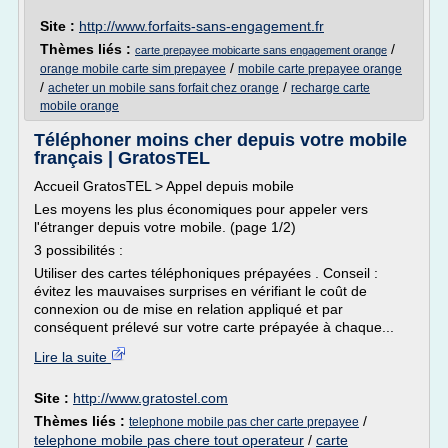
Site :
http://www.forfaits-sans-engagement.fr
Thèmes liés :
/
carte prepayee mobicarte sans engagement orange
/
orange mobile carte sim prepayee
mobile carte prepayee orange
/
/
acheter un mobile sans forfait chez orange
recharge carte
mobile orange
Téléphoner moins cher depuis votre mobile
français | GratosTEL
Accueil GratosTEL > Appel depuis mobile
Les moyens les plus économiques pour appeler vers
l'étranger depuis votre mobile. (page 1/2)
3 possibilités :
Utiliser des cartes téléphoniques prépayées . Conseil :
évitez les mauvaises surprises en vérifiant le coût de
connexion ou de mise en relation appliqué et par
conséquent prélevé sur votre carte prépayée à chaque...
Lire la suite
Site :
http://www.gratostel.com
Thèmes liés :
/
telephone mobile pas cher carte prepayee
telephone mobile pas chere tout operateur
/
carte