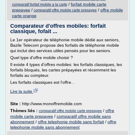
/
forfait mobile carte
comparatif forfait mobile a la carte
prepayee
/
/
offre mobile
comparatif offre mobile carte prepayee
carte orange
Comparateur d'offres mobiles: forfait
classique, fofait ...
Le 1er opérateur de téléphonie mobile dédié aux seniors,
Bazile Telecom propose des forfaits de téléphonie mobile
qui inclut des services utiles pensés pour les seniors.
Quel type d'offre mobile choisir ?
Il existe 4 types d'offres mobiles: les forfaits classiques, les
forfaits bloqués, les cartes prépayées et récemment les
forfaits au compteur.
Les forfaits classiques est l'offre...
Lire la suite
Site :
http://www.monoffremobile.com
Thèmes liés :
/
offre
comparatif offre mobile carte prepayee
mobile carte prepayee
/
comparatif offre mobile sans
abonnement
/
offre telephonie mobile sans forfait
/
offre
telephonie mobile sans abonnement