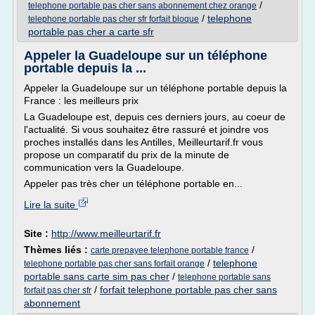
/
telephone portable pas cher sans abonnement chez orange
/
telephone
telephone portable pas cher sfr forfait bloque
portable pas cher a carte sfr
Appeler la Guadeloupe sur un téléphone
portable depuis la ...
Appeler la Guadeloupe sur un téléphone portable depuis la
France : les meilleurs prix
La Guadeloupe est, depuis ces derniers jours, au coeur de
l'actualité. Si vous souhaitez être rassuré et joindre vos
proches installés dans les Antilles, Meilleurtarif.fr vous
propose un comparatif du prix de la minute de
communication vers la Guadeloupe.
Appeler pas très cher un téléphone portable en...
Lire la suite
Site :
http://www.meilleurtarif.fr
Thèmes liés :
/
carte prepayee telephone portable france
/
telephone
telephone portable pas cher sans forfait orange
portable sans carte sim pas cher
/
telephone portable sans
/
forfait telephone portable pas cher sans
forfait pas cher sfr
abonnement