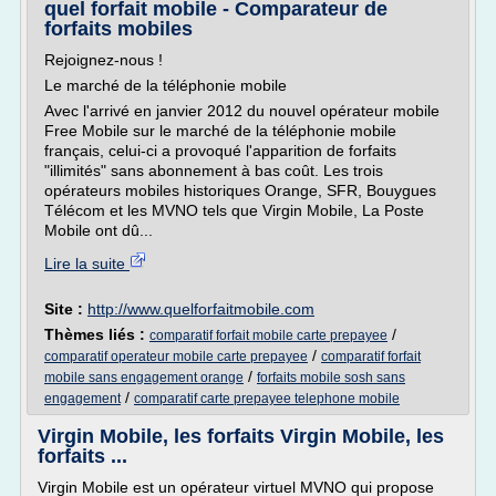
quel forfait mobile - Comparateur de
forfaits mobiles
Rejoignez-nous !
Le marché de la téléphonie mobile
Avec l'arrivé en janvier 2012 du nouvel opérateur mobile
Free Mobile sur le marché de la téléphonie mobile
français, celui-ci a provoqué l'apparition de forfaits
"illimités" sans abonnement à bas coût. Les trois
opérateurs mobiles historiques Orange, SFR, Bouygues
Télécom et les MVNO tels que Virgin Mobile, La Poste
Mobile ont dû...
Lire la suite
Site :
http://www.quelforfaitmobile.com
Thèmes liés :
/
comparatif forfait mobile carte prepayee
/
comparatif operateur mobile carte prepayee
comparatif forfait
/
mobile sans engagement orange
forfaits mobile sosh sans
/
engagement
comparatif carte prepayee telephone mobile
Virgin Mobile, les forfaits Virgin Mobile, les
forfaits ...
Virgin Mobile est un opérateur virtuel MVNO qui propose