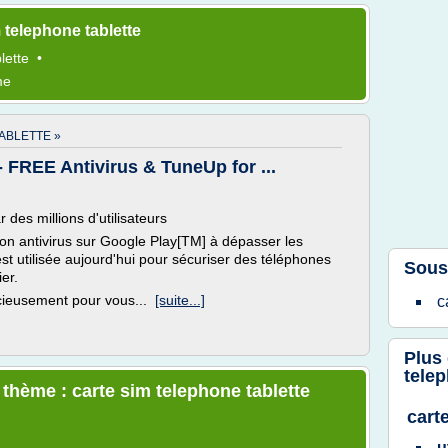
 telephone tablette
lette
•
me
ABLETTE »
- FREE Antivirus & TuneUp for ...
 des millions d'utilisateurs
on antivirus sur Google Play[TM] à dépasser les
st utilisée aujourd'hui pour sécuriser des téléphones
Sous
er.
encieusement pour vous...
[suite...]
c
Plus
telep
 thème : carte sim telephone tablette
cart
u