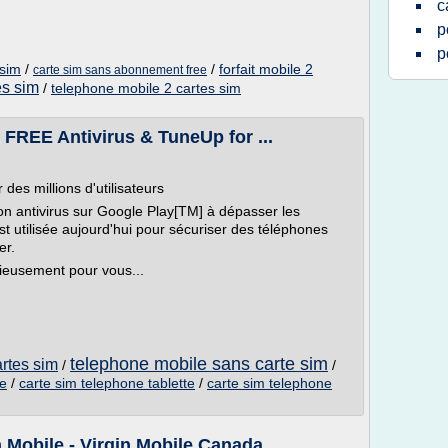
c
p
p
 sim
/
/
forfait mobile 2
carte sim sans abonnement free
es sim
/
telephone mobile 2 cartes sim
 FREE Antivirus & TuneUp for ...
 des millions d'utilisateurs
on antivirus sur Google Play[TM] à dépasser les
st utilisée aujourd'hui pour sécuriser des téléphones
er.
ncieusement pour vous...
telephone mobile sans carte sim
rtes sim
/
/
te
/
carte sim telephone tablette
/
carte sim telephone
n Mobile - Virgin Mobile Canada