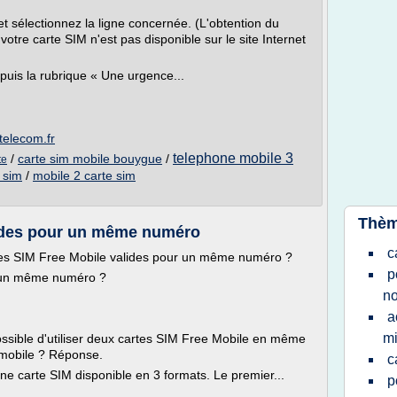
 sélectionnez la ligne concernée. (L'obtention du
tre carte SIM n'est pas disponible sur le site Internet
puis la rubrique « Une urgence...
telecom.fr
telephone mobile 3
/
carte sim mobile bouygue
/
te
 sim
/
mobile 2 carte sim
Thèm
lides pour un même numéro
c
es SIM Free Mobile valides pour un même numéro ?
p
r un même numéro ?
n
a
mi
possible d'utiliser deux cartes SIM Free Mobile en même
mobile ? Réponse.
c
e carte SIM disponible en 3 formats. Le premier...
p