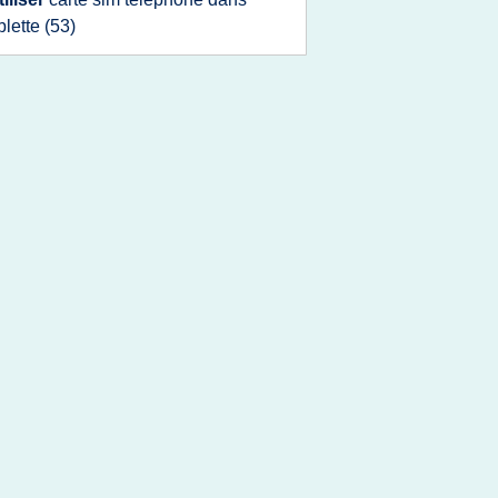
blette
(53)