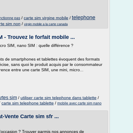
telephone
/
carte sim virgine mobile
/
onctionne pas
rte sim non
/
virgin mobile a la carte canada
- Trouvez le forfait mobile ...
cro SIM, nano SIM : quelle différence ?
ants de smartphones et tablettes évoquent des formats
récise, sans quoi le produit acquis par le consommateur
érence entre une carte SIM, une mini, micro...
rtes sim
/
utiliser carte sim telephone dans tablette
/
/
carte sim telephone tablette
/
mobile avec carte sim nano
-Vente Carte sim sfr ...
d'occasion ? Trouver parmis nos annonces de