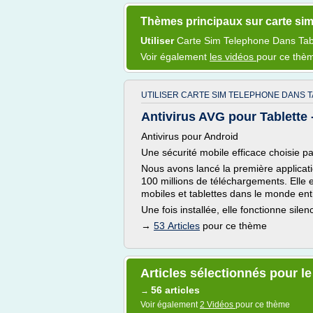
Thèmes principaux sur carte sim
Utiliser
Carte Sim Telephone
Dans
Tab
Voir également
les vidéos
pour ce thè
UTILISER CARTE SIM TELEPHONE DANS T
Antivirus AVG pour Tablette 
Antivirus pour Android
Une sécurité mobile efficace choisie par
Nous avons lancé la première applicati
100 millions de téléchargements. Elle e
mobiles et tablettes dans le monde enti
Une fois installée, elle fonctionne sil
→
53 Articles
pour ce thème
Articles sélectionnés pour le
56 articles
→
Voir également
2 Vidéos
pour ce thème