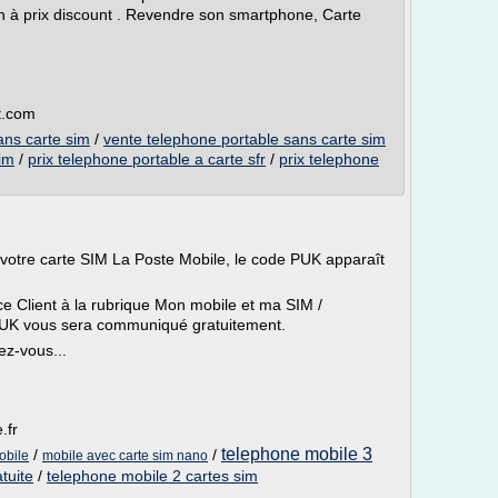
n à prix discount . Revendre son smartphone, Carte
et.com
ans carte sim
/
vente telephone portable sans carte sim
im
/
prix telephone portable a carte sfr
/
prix telephone
votre carte SIM La Poste Mobile, le code PUK apparaît
e Client à la rubrique Mon mobile et ma SIM /
PUK vous sera communiqué gratuitement.
ez-vous...
.fr
telephone mobile 3
/
/
obile
mobile avec carte sim nano
atuite
/
telephone mobile 2 cartes sim