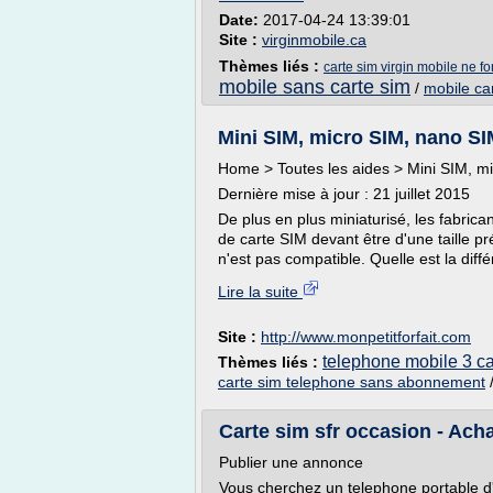
Date:
2017-04-24 13:39:01
Site :
virginmobile.ca
Thèmes liés :
carte sim virgin mobile ne f
mobile sans carte sim
/
mobile ca
Mini SIM, micro SIM, nano SIM 
Home > Toutes les aides > Mini SIM, mi
Dernière mise à jour : 21 juillet 2015
De plus en plus miniaturisé, les fabric
de carte SIM devant être d'une taille p
n'est pas compatible. Quelle est la diff
Lire la suite
Site :
http://www.monpetitforfait.com
telephone mobile 3 ca
Thèmes liés :
carte sim telephone sans abonnement
Carte sim sfr occasion - Achat
Publier une annonce
Vous cherchez un telephone portable 