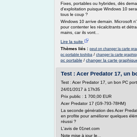
Fixes, portables ou hybrides, dès dem
d'exploitation puisque Windows 10 sera o
tous le coup ?
Windows 10 arrive demain. Microsoft n'
pour contenter les récalcitrants et détr
mains, car ils vont...
Lire la suite
Thèmes liés :
peut on changer la carte gr
/
pc portable toshiba
changer la carte graphiq
pc portable
/
changer la carte graphiqu
Test : Acer Predator 17, un b
Test : Acer Predator 17, un bon PC por
24/01/2017 à 17h35
Prix public : 1 700,00 EUR
Acer Predator 17 (G9-793-78HM)
La seconde génération des Acer Predat
en profite pour améliorer quelques élém
réussi ?
L'avis de 01net.com
Note mise à jour le...