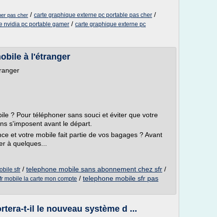
/
/
carte graphique externe pc portable pas cher
mer pas cher
/
e nvidia pc portable gamer
carte graphique externe pc
obile à l'étranger
tranger
ile ? Pour téléphoner sans souci et éviter que votre
ns s'imposent avant le départ.
ce et votre mobile fait partie de vos bagages ? Avant
er à quelques...
/
telephone mobile sans abonnement chez sfr
/
bile sfr
/
telephone mobile sfr pas
fr mobile la carte mon compte
era-t-il le nouveau système d ...