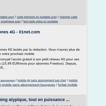
/
/
rtable acer
carte memoire pc portable acer
changer carte
/
e graphique acer
test carte video pc portable
ones 4G - 01net.com
hones 4G testés par la rédaction. Vous n'aurez plus de
e votre prochain mobile.
onçait l'accès gratuit à son petit réseau 4G pour ses
os (15,99 EUR/mois pour abonnés Freebox). Depuis,
R,...
/
/
mobile 4g sans abonnement pas cher
mobile
s abonnement
ait mobile sans abonnement bouygues
/
forfait mobile
ng atypique, tout en puissance ...