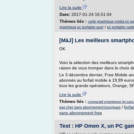
Lire la suite
Date:
2017-01-24 16:51:04
Thèmes liés :
carte graphique nvidia pc po
/
graphique pc portable acer
pc portable cart
[MàJ] Les meilleurs smartph
OK
Voici la sélection des meilleurs smartp
raison de vous tromper dans le choix d
Le 3 décembre dernier, Free Mobile ann
abonnés au forfait mobile à 19,99 eur
tous les grands opérateurs, Orange, SF
Lire la suite
Thèmes liés :
comparatif smartphone 4g san
/
forf
pas cher sans abonnement bouygues
sans abonnement free
Test : HP Omen X, un PC gami