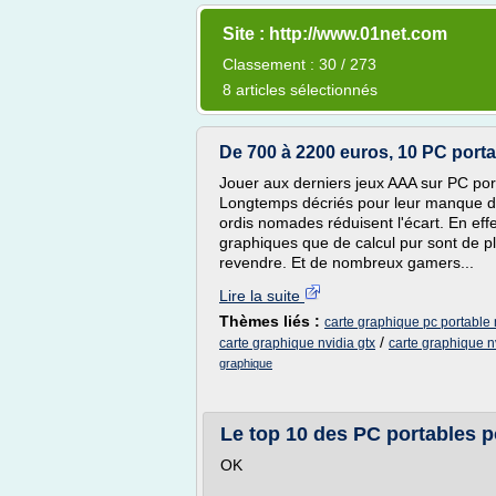
Site : http://www.01net.com
Classement : 30 / 273
8 articles sélectionnés
De 700 à 2200 euros, 10 PC portabl
Jouer aux derniers jeux AAA sur PC port
Longtemps décriés pour leur manque de
ordis nomades réduisent l'écart. En eff
graphiques que de calcul pur sont de pl
revendre. Et de nombreux gamers...
Lire la suite
Thèmes liés :
carte graphique pc portable 
/
carte graphique nvidia gtx
carte graphique n
graphique
Le top 10 des PC portables p
OK