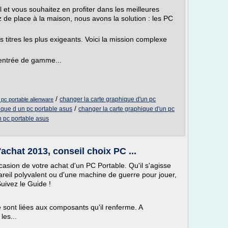
l et vous souhaitez en profiter dans les meilleures
 de place à la maison, nous avons la solution : les PC
es titres les plus exigeants. Voici la mission complexe
'entrée de gamme...
/
changer la carte graphique d'un pc
 pc portable alienware
/
ique d un pc portable asus
changer la carte graphique d'un pc
n pc portable asus
'achat 2013, conseil choix PC ...
casion de votre achat d'un PC Portable. Qu'il s'agisse
areil polyvalent ou d'une machine de guerre pour jouer,
uivez le Guide !
e sont liées aux composants qu'il renferme. A
es...