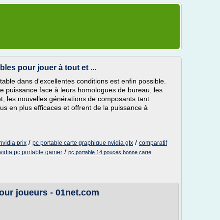
es pour jouer à tout et ...
able dans d'excellentes conditions est enfin possible.
 puissance face à leurs homologues de bureau, les
et, les nouvelles générations de composants tant
us en plus efficaces et offrent de la puissance à
/
/
nvidia prix
pc portable carte graphique nvidia gtx
comparatif
/
vidia pc portable gamer
pc portable 14 pouces bonne carte
our joueurs - 01net.com