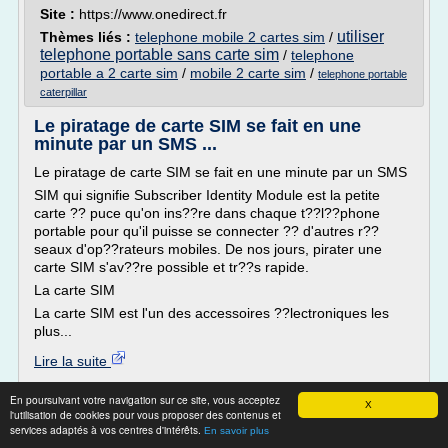
Site :
https://www.onedirect.fr
utiliser
Thèmes liés :
telephone mobile 2 cartes sim
/
telephone portable sans carte sim
/
telephone
portable a 2 carte sim
/
mobile 2 carte sim
/
telephone portable
caterpillar
Le piratage de carte SIM se fait en une
minute par un SMS ...
Le piratage de carte SIM se fait en une minute par un SMS
SIM qui signifie Subscriber Identity Module est la petite
carte ?? puce qu'on ins??re dans chaque t??l??phone
portable pour qu'il puisse se connecter ?? d'autres r??
seaux d'op??rateurs mobiles. De nos jours, pirater une
carte SIM s'av??re possible et tr??s rapide.
La carte SIM
La carte SIM est l'un des accessoires ??lectroniques les
plus...
Lire la suite
En poursuivant votre navigation sur ce site, vous acceptez
Site :
http://antipiratage.com
X
l'utilisation de cookies pour vous proposer des contenus et
Thèmes liés :
/
abonnement
t l phone portable sans abonnement
services adaptés à vos centres d'intérêts.
En savoir plus
mobile 2 carte sim
/
carte sim mobile sans abonnement
/
tel