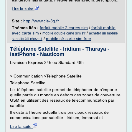
est désormais la data. Preuve en est avec la description...
Lire la suite
Site :
http://www.cle-3g.fr
Thèmes liés :
forfait mobile 2 cartes sim
/
forfait mobile
avec carte sim
/
/
mobile double carte sim sfr
acheter un mobile
/
mobile sfr carte sim free
sans forfait chez sfr
Téléphone Satellite - Iridium - Thuraya -
IsatPhone - Nauticom
Livraison Express 24h ou Standard 48h
> Communication >Telephone Satellite
Telephone Satellite
Le téléphone satellite permet de téléphoner de n'importe
quelle partie du monde en dehors des zones de couverture
GSM en utilisant des réseaux de télécommunication par
satellite.
Il existe à l'heure actuelle trois principaux réseaux de
communications par satellite : Iridium, Inmarsat et...
Lire la suite