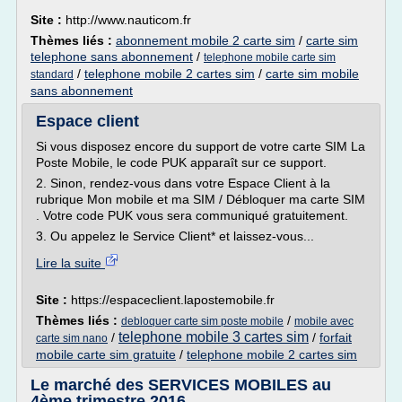
Site :
http://www.nauticom.fr
Thèmes liés :
abonnement mobile 2 carte sim
/
carte sim
telephone sans abonnement
/
telephone mobile carte sim
/
telephone mobile 2 cartes sim
/
carte sim mobile
standard
sans abonnement
Espace client
Si vous disposez encore du support de votre carte SIM La
Poste Mobile, le code PUK apparaît sur ce support.
2. Sinon, rendez-vous dans votre Espace Client à la
rubrique Mon mobile et ma SIM / Débloquer ma carte SIM
. Votre code PUK vous sera communiqué gratuitement.
3. Ou appelez le Service Client* et laissez-vous...
Lire la suite
Site :
https://espaceclient.lapostemobile.fr
Thèmes liés :
/
debloquer carte sim poste mobile
mobile avec
telephone mobile 3 cartes sim
/
/
forfait
carte sim nano
mobile carte sim gratuite
/
telephone mobile 2 cartes sim
Le marché des SERVICES MOBILES au
4ème trimestre 2016