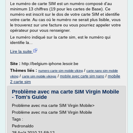
Le numéro de carte SIM est un numéro composé d'au
minimum 13 chiffres (19 pour les cartes de Base). Ce
numéro est inscrit sur le dos de votre carte SIM et identifie
votre carte. Au cas où le numéro ne serait plus lisible, vous
le trouverez sur une facture ou vous pourriez appeler votre
opérateur pour vous renseigner.
Le numéro indiqué sur la carte sim, est le numéro qui
identifie la...
Lire la suite
Site :
http://belgium-iphone.lesoir.be
Thèmes liés :
/
numero carte sim mobile viking
carte nano sim mobile
/
/
/
mobile
mobile avec carte sim nano
viking
carte sim mobile vikings
2 carte sim
Problème avec ma carte SIM Virgin Mobile
- Tom's Guide
Problème avec ma carte SIM Virgin Mobile>
Problème avec ma carte SIM Virgin Mobile
Tags :
Pedronaldo
28 Août 2010 21:59:12