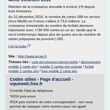
Maintien de la croissance annuelle à environ 1% depuis
trois trimestres
Au 31 décembre 2016, le nombre de cartes SIM en service
(hors MtoM) en France s'élève à 73,0 millions. La
croissance trimestrielle du nombre de forfaits demeure
importante avec +730 000 cartes en un an, tandis que le
recul ininterrompu depuis plus de quatre ans du nombre de
cartes prépayées se poursuit (-260...
Lire la suite
Site :
http://www.arcep.fr
Thèmes liés :
/
abonnement
carte sim prepayee internet mobile
mobile 2 carte sim
/
mobile 2 cartes sim orange
/
forfait
mobile 2 cartes sim
/
free mobile 2 carte sim
Codes utiles - Page d'accueil -
uqueweb.free.fr
Contrôle l'état du téléphone
*#31# puis envoi
#31# puis numéro de votre correspondant : ceci vous
permet de masquer votre numéro pour cet appel