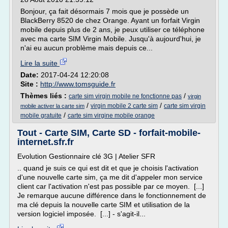
Bonjour, ça fait désormais 7 mois que je possède un
BlackBerry 8520 de chez Orange. Ayant un forfait Virgin
mobile depuis plus de 2 ans, je peux utiliser ce téléphone
avec ma carte SIM Virgin Mobile. Jusqu'à aujourd'hui, je
n'ai eu aucun problème mais depuis ce...
Lire la suite
Date:
2017-04-24 12:20:08
Site :
http://www.tomsguide.fr
Thèmes liés :
/
carte sim virgin mobile ne fonctionne pas
virgin
/
/
virgin mobile 2 carte sim
carte sim virgin
mobile activer la carte sim
/
mobile gratuite
carte sim virgine mobile orange
Tout - Carte SIM, Carte SD - forfait-mobile-
internet.sfr.fr
Evolution Gestionnaire clé 3G | Atelier SFR
.. quand je suis ce qui est dit et que je choisis l'activation
d'une nouvelle carte sim, ça me dit d'appeler mon service
client car l'activation n'est pas possible par ce moyen. [...]
Je remarque aucune différence dans le fonctionnement de
ma clé depuis la nouvelle carte SIM et utilisation de la
version logiciel imposée. [...] - s'agit-il...