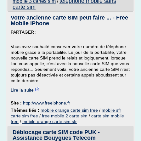
telephone mobile sans
mobile 3 cartes sim
/
carte sim
Votre ancienne carte SIM peut faire ... - Free
Mobile iPhone
PARTAGER :
Vous avez souhaité conserver votre numéro de téléphone
mobile grâce à la portabilité. Le jour de la portabilité, votre
nouvelle carte SIM prend le relais et logiquement, lorsque
l'on vous appelle, c'est avec la nouvelle carte SIM que vous
répondez... Seulement voilà, votre ancienne carte SIM n'est
toujours pas désactivée et certains appels aboutissent sur
cette dernière...
Lire la suite
Site :
http://www.freeiphone.fr
Thèmes liés :
mobile orange carte sim free
/
mobile sfr
carte sim free
/
free mobile 2 carte sim
/
carte sim mobile
free
/
mobile orange carte sim sfr
Déblocage carte SIM code PUK -
Assistance Bouygues Telecom