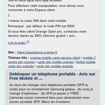
SIM et votre ligne sont déjà activées.
Pour effectuer cette manipulation, vous devez vous
connecter à votre Espace client .
1
I nsérez la carte SIM dans votre mobile.
Remarque : par défaut, le code PIN est 0000.
Si vous êtes client Orange Open pro, contactez votre
service clients au 3901 (Service gratuit + prix...
Lire la suite
Site :
https://assistance.orange.fr
Thèmes liés :
orange mobile carte service client
/
mobile 2
cartes sim orange
/
carte sim mobile orange
/
forfait mobile
carte sim gratuite
/
carte sim mobile gratuite
Debloquer un telephone portable - Avis sur
Free Mobile et ...
Je viens de changer mon téléphone portable (SFR la
carte) pour un smartphone Samsung galaxy ; du coup je
change d'opérateur : de SFR je passe a' FREE ;
j'aimerais savoir comment faire pour desimlocker mon
ancien portable SFR .Merci de m'eclairer.