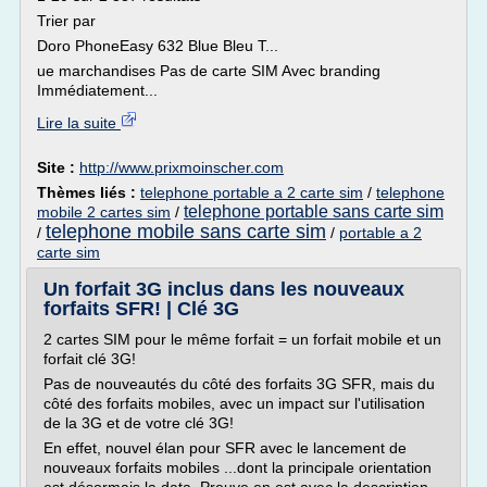
Trier par
Doro PhoneEasy 632 Blue Bleu T...
ue marchandises Pas de carte SIM Avec branding
Immédiatement...
Lire la suite
Site :
http://www.prixmoinscher.com
Thèmes liés :
telephone portable a 2 carte sim
/
telephone
telephone portable sans carte sim
mobile 2 cartes sim
/
telephone mobile sans carte sim
/
/
portable a 2
carte sim
Un forfait 3G inclus dans les nouveaux
forfaits SFR! | Clé 3G
2 cartes SIM pour le même forfait = un forfait mobile et un
forfait clé 3G!
Pas de nouveautés du côté des forfaits 3G SFR, mais du
côté des forfaits mobiles, avec un impact sur l'utilisation
de la 3G et de votre clé 3G!
En effet, nouvel élan pour SFR avec le lancement de
nouveaux forfaits mobiles ...dont la principale orientation