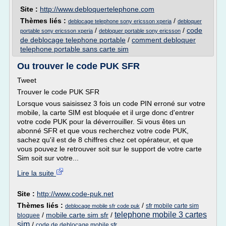
Site :
http://www.debloquertelephone.com
Thèmes liés :
/
deblocage telephone sony ericsson xperia
debloquer
/
/
code
portable sony ericsson xperia
debloquer portable sony ericsson
de deblocage telephone portable
/
comment debloquer
telephone portable sans carte sim
Ou trouver le code PUK SFR
Tweet
Trouver le code PUK SFR
Lorsque vous saisissez 3 fois un code PIN erroné sur votre
mobile, la carte SIM est bloquée et il urge donc d'entrer
votre code PUK pour la déverrouiller. Si vous êtes un
abonné SFR et que vous recherchez votre code PUK,
sachez qu'il est de 8 chiffres chez cet opérateur, et que
vous pouvez le retrouver soit sur le support de votre carte
Sim soit sur votre...
Lire la suite
Site :
http://www.code-puk.net
Thèmes liés :
/
sfr mobile carte sim
deblocage mobile sfr code puk
telephone mobile 3 cartes
/
mobile carte sim sfr
/
bloquee
sim
/
code de deblocage mobile sfr