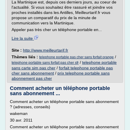
La Martinique est, depuis ces derniers jours, au coeur de
l'actualité. Si vous souhaitez être rassuré et joindre vos
proches installés dans les Antilles, Meilleurtarif.fr vous
propose un comparatif du prix de la minute de
communication vers la Martinique.
Appeler pas très cher un téléphone portable en...
Lire la suite
Site :
http://www.meilleurtarif.fr
Thèmes liés :
/
telephone portable pas cher sans forfait orange
/
telephone portable
telephone portable sans forfait pas cher sfr
sans carte sim pas cher
/
forfait telephone portable pas
cher sans abonnement
/
prix telephone portable sans
abonnement pas cher
Comment acheter un téléphone portable
sans abonnement ...
Comment acheter un téléphone portable sans abonnement
? (adresses, conseils)
wakeman
30 avr. 2011
Comment acheter un téléphone portable sans abonnement