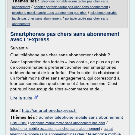
Thèmes liés :
telephone portable ecran tactile pas cher sans
/
/
abonnement
acheter portable tactile pas cher sans abonnement
/
telephone mobile tactile sans abonnement pas cher
telephone portable
/
tactile pas cher sans abonnement
portable tactile pas cher sans
abonnement
Smartphones pas chers sans abonnement
avec L'Express
Suivant >
Quel téléphone pas cher sans abonnement choisir ?
Avec l'apparition des forfaits « low cost », de plus en plus
de consommateurs préfèrent acheter leur smartphones
indépendament de leur forfait. Par la suite, ils choisissent
un forfait moins cher sans engagement, qui correspond à
leur consommation quotidienne et à leurs besoins. C'est
pourquoi beaucoup de sites e-commerce et de...
Lire la suite
Site :
http://smartphone.lexpress.fr
Thèmes liés :
acheter telephone mobile sans abonnement
pas cher
/
/
telephone mobile tactile sans abonnement pas cher
/
telephone mobile occasion pas cher sans abonnement
achat
/
telephone mobile
telephone mobile sans abonnement pas cher