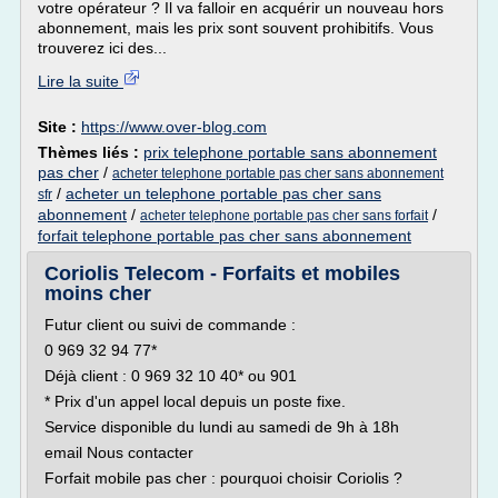
votre opérateur ? Il va falloir en acquérir un nouveau hors
abonnement, mais les prix sont souvent prohibitifs. Vous
trouverez ici des...
Lire la suite
Site :
https://www.over-blog.com
Thèmes liés :
prix telephone portable sans abonnement
pas cher
/
acheter telephone portable pas cher sans abonnement
/
acheter un telephone portable pas cher sans
sfr
abonnement
/
/
acheter telephone portable pas cher sans forfait
forfait telephone portable pas cher sans abonnement
Coriolis Telecom - Forfaits et mobiles
moins cher
Futur client ou suivi de commande :
0 969 32 94 77*
Déjà client : 0 969 32 10 40* ou 901
* Prix d'un appel local depuis un poste fixe.
Service disponible du lundi au samedi de 9h à 18h
email Nous contacter
Forfait mobile pas cher : pourquoi choisir Coriolis ?