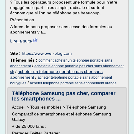
? Tous les opérateurs proposent une formule pour n'être
engagé nulle part. Très simple, radicale et surtout
économique si l'on ne téléphone pas beaucoup.
Présentation
A force de nous proposer sans cesse des formules ou
abonnements via...
Lire la suite
Site :
https://www.over-blog.com
Thèmes liés :
comment acheter un telephone portable sans
/
abonnement
acheter telephone portable pas cher sans abonnement
/
acheter un telephone portable pas cher sans
sfr
abonnement
/
acheter telephone portable sans abonnement
/
bouygues
acheter telephone portable sans abonnement orange
Téléphone Samsung pas cher, comparer
les smartphones ...
Accueil > Tous les mobiles > Téléphone Samsung
Comparatif de smartphones et téléphones Samsung
Galaxy
+ de 25 000 fans :
Partager Twitter Partager