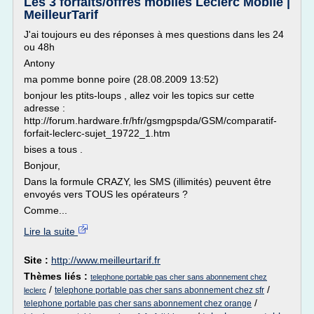
Les 3 forfaits/offres mobiles Leclerc Mobile |
MeilleurTarif
J'ai toujours eu des réponses à mes questions dans les 24
ou 48h
Antony
ma pomme bonne poire (28.08.2009 13:52)
bonjour les ptits-loups , allez voir les topics sur cette
adresse :
http://forum.hardware.fr/hfr/gsmgpspda/GSM/comparatif-
forfait-leclerc-sujet_19722_1.htm
bises a tous .
Bonjour,
Dans la formule CRAZY, les SMS (illimités) peuvent être
envoyés vers TOUS les opérateurs ?
Comme...
Lire la suite
Site :
http://www.meilleurtarif.fr
Thèmes liés :
telephone portable pas cher sans abonnement chez
/
/
telephone portable pas cher sans abonnement chez sfr
leclerc
/
telephone portable pas cher sans abonnement chez orange