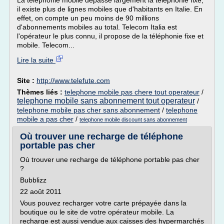
La téléphonie mobile dépasse largement la téléphonie fixe,
il existe plus de lignes mobiles que d'habitants en Italie. En
effet, on compte un peu moins de 90 millions
d'abonnements mobiles au total. Telecom Italia est
l'opérateur le plus connu, il propose de la téléphonie fixe et
mobile. Telecom...
Lire la suite
Site :
http://www.telefute.com
Thèmes liés :
telephone mobile pas chere tout operateur
/
telephone mobile sans abonnement tout operateur
/
telephone mobile pas cher sans abonnement
/
telephone
mobile a pas cher
/
telephone mobile discount sans abonnement
Où trouver une recharge de téléphone
portable pas cher
Où trouver une recharge de téléphone portable pas cher
?
Bubblizz
22 août 2011
Vous pouvez recharger votre carte prépayée dans la
boutique ou le site de votre opérateur mobile. La
recharge est aussi vendue aux caisses des hypermarchés