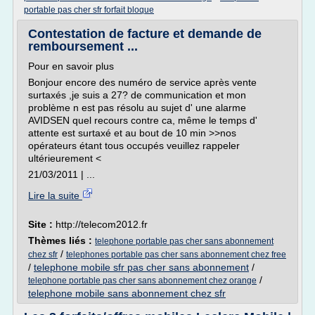
portable pas cher sfr forfait bloque
Contestation de facture et demande de
remboursement ...
Pour en savoir plus
Bonjour encore des numéro de service après vente
surtaxés ,je suis a 27? de communication et mon
problème n est pas résolu au sujet d' une alarme
AVIDSEN quel recours contre ca, même le temps d'
attente est surtaxé et au bout de 10 min >>nos
opérateurs étant tous occupés veuillez rappeler
ultérieurement <
21/03/2011 | ...
Lire la suite
Site :
http://telecom2012.fr
Thèmes liés :
telephone portable pas cher sans abonnement
/
chez sfr
telephones portable pas cher sans abonnement chez free
/
telephone mobile sfr pas cher sans abonnement
/
/
telephone portable pas cher sans abonnement chez orange
telephone mobile sans abonnement chez sfr