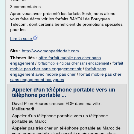
3 commentaires
Après vous avoir présenté les forfaits Sosh, nous allons
vous faire découvrir les forfaits B&YOU de Bouygues
Télécom, dont certains bénéficient de promotions spéciales
pour les...
Lire la suite
Site :
http://www.monpetitforfait.com
Thèmes liés :
offre forfait mobile pas cher sans
engagement
/
/
forfait
forfait mobile 4g pas cher sans engagement
mobile pas cher sans engagement sfr
/
forfait sans
engagement avec mobile pas cher
/
forfait mobile pas cher
sans engagement bouygues
Appeler d’un téléphone portable vers un
téléphone portable ...
David P. on Heures creuses EDF dans ma ville -
Meilleurtarif
Appeler d'un téléphone portable vers un téléphone
portable au Maroc
Appeler pas très cher un téléphone portable au Maroc de
votre propre mobile, c'est possible mais rarement chez