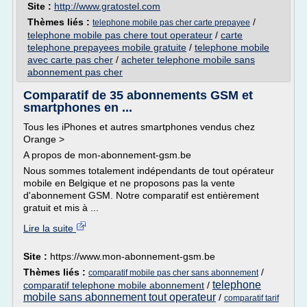
Site :
http://www.gratostel.com
Thèmes liés :
/
telephone mobile pas cher carte prepayee
telephone mobile pas chere tout operateur
/
carte
telephone prepayees mobile gratuite
/
telephone mobile
avec carte pas cher
/
acheter telephone mobile sans
abonnement pas cher
Comparatif de 35 abonnements GSM et
smartphones en ...
Tous les iPhones et autres smartphones vendus chez
Orange >
A propos de mon-abonnement-gsm.be
Nous sommes totalement indépendants de tout opérateur
mobile en Belgique et ne proposons pas la vente
d'abonnement GSM. Notre comparatif est entièrement
gratuit et mis à ...
Lire la suite
Site :
https://www.mon-abonnement-gsm.be
Thèmes liés :
/
comparatif mobile pas cher sans abonnement
telephone
comparatif telephone mobile abonnement
/
mobile sans abonnement tout operateur
/
comparatif tarif