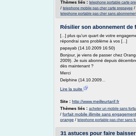
Thèmes liés :
telephone portable carte pr
/
telephone mobile pas cher carte prepayee
telephone portable pas cher sans abonnemen
Résilier son abonnement de fo
[...] plus qu'un quart de votre engagemen
répondrai sans problème à vos [...]
papayab (14.10.2009 16:50)
Bonjour, je viens de passer chez Oran
2009). Je suis abonné depuis décembre 
dès maintenant ?
Merci
Delphine (14.10.2009...
Lire la suite
Site :
http://www.meilleurtarif.fr
Thèmes liés :
acheter un mobile sans forfai
/
forfait mobile illimite sans engagemen
orange
/
telephone portable pas cher sans fo
31 astuces pour faire baisser