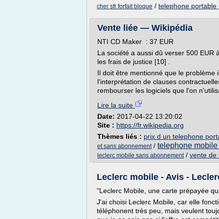
/
telephone portable 
cher sfr forfait bloque
Vente liée — Wikipédia
NTI CD Maker : 37 EUR
La société a aussi dû verser 500 EUR à
les frais de justice [10] .
Il doit être mentionné que le problème ic
l'interprétation de clauses contractuelle
rembourser les logiciels que l'on n'utilisa
Lire la suite
Date:
2017-04-22 13:20:02
Site :
https://fr.wikipedia.org
Thèmes liés :
prix d un telephone po
telephone mobile
/
et sans abonnement
/
vente de
leclerc mobile sans abonnement
Leclerc mobile - Avis - Lecler
"Leclerc Mobile, une carte prépayée qu
J'ai choisi Leclerc Mobile, car elle fo
téléphonent très peu, mais veulent toujo