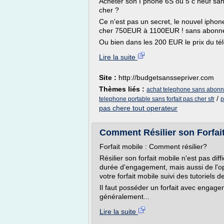
Acheter son I phone 6S ou 5 c neuf san
cher ?
Ce n'est pas un secret, le nouvel iphone
cher 750EUR à 1100EUR ! sans abonnem
Ou bien dans les 200 EUR le prix du t
Lire la suite
Site :
http://budgetsanssepriver.com
Thèmes liés :
achat telephone sans abon
/
telephone portable sans forfait pas cher sfr
p
pas chere tout operateur
Comment Résilier son Forfai
Forfait mobile : Comment résilier?
Résilier son forfait mobile n'est pas dif
durée d'engagement, mais aussi de l'opé
votre forfait mobile suivi des tutoriels de
Il faut posséder un forfait avec engag
généralement...
Lire la suite