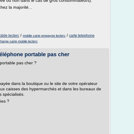
titive ou non dans le cas de gros consommateurs).
ez la majorité...
/
/
bile leclerc
carte telephone
mobile carte prepayee leclerc
harge carte mobile leclerc
téléphone portable pas cher
portable pas cher ?
ayée dans la boutique ou le site de votre opérateur
aux caisses des hypermarchés et dans les bureaux de
s spécialisés.
ées ?