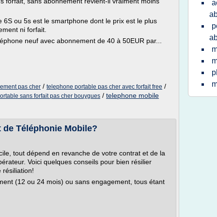
s forfait, sans abonnement revient-il vraiment moins
a
a
 6S ou 5s est le smartphone dont le prix est le plus
p
ent ni forfait.
a
éléphone neuf avec abonnement de 40 à 50EUR par...
m
m
p
m
/
/
nement pas cher
telephone portable pas cher avec forfait free
/
telephone mobile
ortable sans forfait pas cher bouygues
t de Téléphonie Mobile?
ficile, tout dépend en revanche de votre contrat et de la
rateur. Voici quelques conseils pour bien résilier
 résiliation!
ement (12 ou 24 mois) ou sans engagement, tous étant