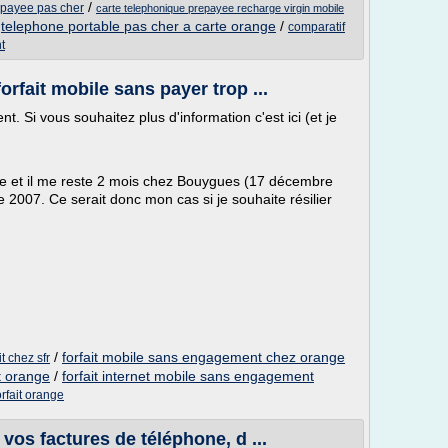
/
epayee pas cher
carte telephonique prepayee recharge virgin mobile
/
telephone portable pas cher a carte orange
/
comparatif
t
rfait mobile sans payer trop ...
t. Si vous souhaitez plus d'information c'est ici (et je
ge et il me reste 2 mois chez Bouygues (17 décembre
2007. Ce serait donc mon cas si je souhaite résilier
/
forfait mobile sans engagement chez orange
t chez sfr
t orange
/
forfait internet mobile sans engagement
rfait orange
 vos factures de téléphone, d ...