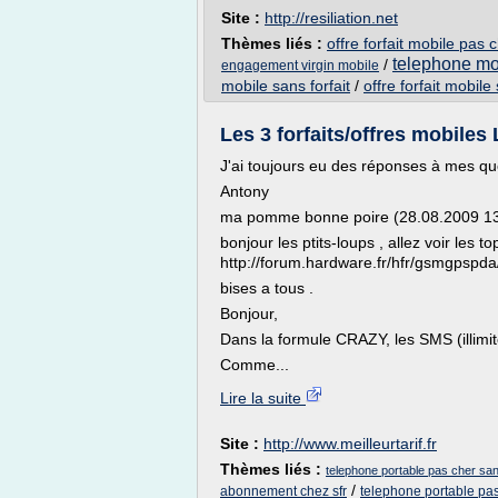
Site :
http://resiliation.net
Thèmes liés :
offre forfait mobile pa
telephone mob
/
engagement virgin mobile
mobile sans forfait
/
offre forfait mobi
Les 3 forfaits/offres mobiles 
J'ai toujours eu des réponses à mes qu
Antony
ma pomme bonne poire (28.08.2009 13
bonjour les ptits-loups , allez voir les t
http://forum.hardware.fr/hfr/gsmgpspda
bises a tous .
Bonjour,
Dans la formule CRAZY, les SMS (illimi
Comme...
Lire la suite
Site :
http://www.meilleurtarif.fr
Thèmes liés :
telephone portable pas cher sa
/
abonnement chez sfr
telephone portable p