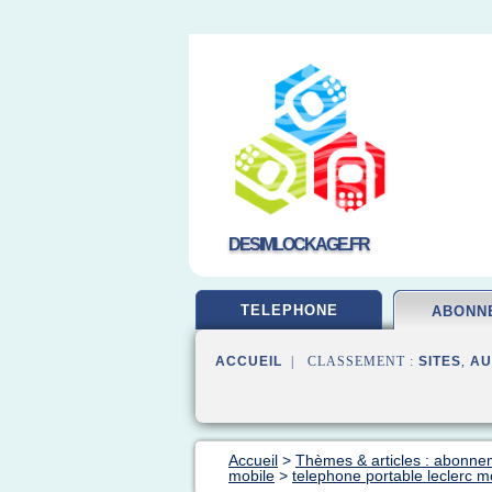
DESIMLOCKAGE.FR
TELEPHONE
ABONN
ACCUEIL
| CLASSEMENT :
SITES
,
AU
Accueil
>
Thèmes & articles : abonne
mobile
>
telephone portable leclerc 