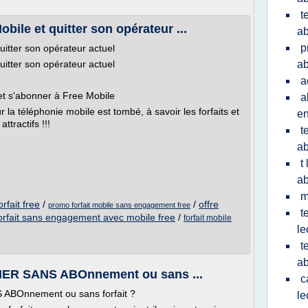
t
ile et quitter son opérateur ...
ab
p
itter son opérateur actuel
itter son opérateur actuel
ab
a
et s'abonner à Free Mobile
a
 la téléphonie mobile est tombé, à savoir les forfaits et
en
ttractifs !!!
t
a
t
a
m
rfait free
/
/
offre
promo forfait mobile sans engagement free
t
orfait sans engagement avec mobile free
/
forfait mobile
le
t
ab
HER SANS ABOnnement ou sans ...
c
ABOnnement ou sans forfait ?
le