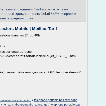
s cher sans engagement
/
resilier abonnement sans
ile tout operateur sans forfait
/
offre telephonie
le sans engagement free
Leclerc Mobile | MeilleurTarif
estions dans les 24 ou 48h
:52)
opics sur cette adresse :
/GSM/comparatif-forfait-leclerc-sujet_19722_1.htm
tés) peuvent être envoyés vers TOUS les opérateurs ?
/
telephone portable pas cher sans
ns abonnement chez leclerc
/
as cher sans abonnement chez orange
telephone portable pas