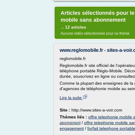
Articles sélectionnés pour le
mobile sans abonnement
12 articles
→
Aucune vidéo sélectionnée pour ce thème
www.reglomobile.fr - sites-a-voir
reglomobile.fr
Reglomobile.fr site officiel de l'opérate
téléphone portable Réglo-Mobile. Déc
durée, souscrivez en ligne ou consultez 
Comme la plupart des enseignes de la g
d'agences de téléphonie mobile au sein
Lire la suite
Site :
http://www.sites-a-voir.com
Thèmes liés :
offre telephonie mobile s
/
offre telephonie mobile s
abonnement
engagement
/
forfait telephone porta