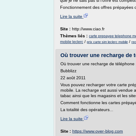
que je ne sais pas si l'offre est compé
Fonctionnement des offres prépayées ch
Lire la suite
Site :
http://www.ciao.fr
Thèmes liés :
carte prepayee telephone mo
/
/
mobile leclerc
prix carte sim leclerc mobile
rec
Où trouver une recharge de 
Où trouver une recharge de téléphone 
Bubblizz
22 août 2011
Vous pouvez recharger votre carte prép
mobile. La recharge est aussi vendue 
tabac ainsi que les magasins et les site
Comment fonctionne les cartes prépay
La totalité des opérateurs...
Lire la suite
Site :
https://www.over-blog.com