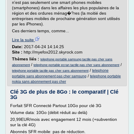
n'est pas seulement une smart phones mobiles
(smartphones) dans les affaires les plus populaires de la
région et des ordures ménag�?res (la moitié des
entreprises mobiles de prochaine génération sont utilisés
par les iPhones).
Ces derniers temps, comme...
Lire la suite
Date:
2017-04-24 14:14:25
Site :
http://myefox2012.skyrock.com
Thèmes liés :
telephone portable samsung tactile pas cher sans
/
/
abonnement
telephone portable ecran tactile pas cher sans abonnement
/
telephone
telephone portable tactile pas cher sans abonnement
/
portable sans abonnement pas cher samsung
telephone portable
nokia sans abonnement pas cher
Clé 3G de plus de 8Go : le comparatif | Clé
3G
Forfait SFR Connecté Partout 10Go pour clé 3G
Volume data: 10Go (débit réduit au delà)
20,99EUR/mois avec engagement 12 mois (+subvention
sur la clé 4G)
Abonnés SFR mobile: pas de réduction.