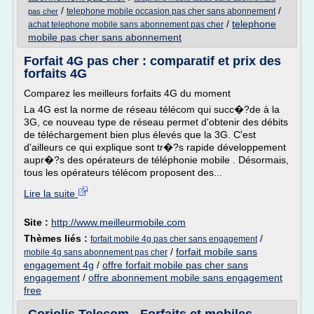
/
/
telephone mobile occasion pas cher sans abonnement
pas cher
/
telephone
achat telephone mobile sans abonnement pas cher
mobile pas cher sans abonnement
Forfait 4G pas cher : comparatif et prix des
forfaits 4G
Comparez les meilleurs forfaits 4G du moment
La 4G est la norme de réseau télécom qui succ�?de à la
3G, ce nouveau type de réseau permet d'obtenir des débits
de téléchargement bien plus élevés que la 3G. C'est
d'ailleurs ce qui explique sont tr�?s rapide développement
aupr�?s des opérateurs de téléphonie mobile . Désormais,
tous les opérateurs télécom proposent des...
Lire la suite
Site :
http://www.meilleurmobile.com
Thèmes liés :
/
forfait mobile 4g pas cher sans engagement
/
forfait mobile sans
mobile 4g sans abonnement pas cher
engagement 4g
/
offre forfait mobile pas cher sans
engagement
/
offre abonnement mobile sans engagement
free