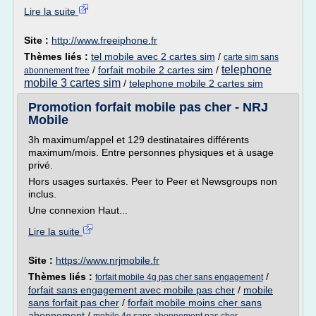
Lire la suite
Site :
http://www.freeiphone.fr
Thèmes liés :
tel mobile avec 2 cartes sim
/
carte sim sans
telephone
/
forfait mobile 2 cartes sim
/
abonnement free
mobile 3 cartes sim
/
telephone mobile 2 cartes sim
Promotion forfait mobile pas cher - NRJ
Mobile
3h maximum/appel et 129 destinataires différents
maximum/mois. Entre personnes physiques et à usage
privé.
Hors usages surtaxés. Peer to Peer et Newsgroups non
inclus.
Une connexion Haut...
Lire la suite
Site :
https://www.nrjmobile.fr
Thèmes liés :
/
forfait mobile 4g pas cher sans engagement
forfait sans engagement avec mobile pas cher
/
mobile
sans forfait pas cher
/
forfait mobile moins cher sans
abonnement
/