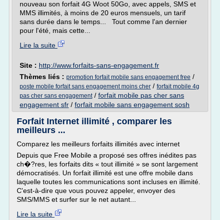
nouveau son forfait 4G Woot 50Go, avec appels, SMS et
MMS illimités, à moins de 20 euros mensuels, un tarif
sans durée dans le temps... Tout comme l'an dernier
pour l'été, mais cette...
Lire la suite
Site :
http://www.forfaits-sans-engagement.fr
Thèmes liés :
/
promotion forfait mobile sans engagement free
/
poste mobile forfait sans engagement moins cher
forfait mobile 4g
/
forfait mobile pas cher sans
pas cher sans engagement
engagement sfr
/
forfait mobile sans engagement sosh
Forfait Internet illimité , comparer les
meilleurs ...
Comparez les meilleurs forfaits illimités avec internet
Depuis que Free Mobile a proposé ses offres inédites pas
ch�?res, les forfaits dits « tout illimité » se sont largement
démocratisés. Un forfait illimité est une offre mobile dans
laquelle toutes les communications sont incluses en illimité.
C'est-à-dire que vous pouvez appeler, envoyer des
SMS/MMS et surfer sur le net autant...
Lire la suite