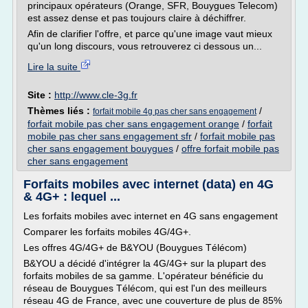
principaux opérateurs (Orange, SFR, Bouygues Telecom)
est assez dense et pas toujours claire à déchiffrer.
Afin de clarifier l'offre, et parce qu'une image vaut mieux
qu'un long discours, vous retrouverez ci dessous un...
Lire la suite
Site :
http://www.cle-3g.fr
Thèmes liés :
/
forfait mobile 4g pas cher sans engagement
forfait mobile pas cher sans engagement orange
/
forfait
mobile pas cher sans engagement sfr
/
forfait mobile pas
cher sans engagement bouygues
/
offre forfait mobile pas
cher sans engagement
Forfaits mobiles avec internet (data) en 4G
& 4G+ : lequel ...
Les forfaits mobiles avec internet en 4G sans engagement
Comparer les forfaits mobiles 4G/4G+.
Les offres 4G/4G+ de B&YOU (Bouygues Télécom)
B&YOU a décidé d'intégrer la 4G/4G+ sur la plupart des
forfaits mobiles de sa gamme. L'opérateur bénéficie du
réseau de Bouygues Télécom, qui est l'un des meilleurs
réseau 4G de France, avec une couverture de plus de 85%