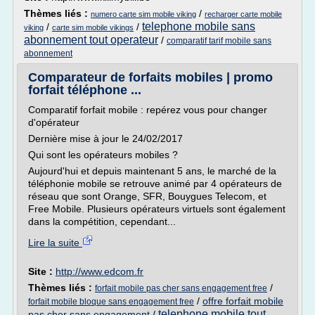
Thèmes liés :
/
numero carte sim mobile viking
recharger carte mobile
telephone mobile sans
/
/
viking
carte sim mobile vikings
abonnement tout operateur
/
comparatif tarif mobile sans
abonnement
Comparateur de forfaits mobiles | promo
forfait téléphone ...
Comparatif forfait mobile : repérez vous pour changer
d'opérateur
Dernière mise à jour le 24/02/2017
Qui sont les opérateurs mobiles ?
Aujourd'hui et depuis maintenant 5 ans, le marché de la
téléphonie mobile se retrouve animé par 4 opérateurs de
réseau que sont Orange, SFR, Bouygues Telecom, et
Free Mobile. Plusieurs opérateurs virtuels sont également
dans la compétition, cependant...
Lire la suite
Site :
http://www.edcom.fr
Thèmes liés :
/
forfait mobile pas cher sans engagement free
/
offre forfait mobile
forfait mobile bloque sans engagement free
telephone mobile tout
pas cher sans engagement
/