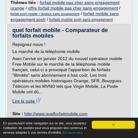
Thèmes liés :
forfait mobile pas cher sans engagement
orange
/
offre forfait mobile pas cher sans engagement
/
/
forfait mobile sans
forfait sosh mobile + livebox sans engagement
engagement sosh
/
forfaits mobile sosh sans engagement
quel forfait mobile - Comparateur de
forfaits mobiles
Rejoignez-nous !
Le marché de la téléphonie mobile
Avec l'arrivé en janvier 2012 du nouvel opérateur mobile
Free Mobile sur le marché de la téléphonie mobile
français, celui-ci a provoqué l'apparition de forfaits
"illimités" sans abonnement à bas coût. Les trois
opérateurs mobiles historiques Orange, SFR, Bouygues
Télécom et les MVNO tels que Virgin Mobile, La Poste
Mobile ont dû...
Lire la suite
Site :
http://www.quelforfaitmobile.com
Thèmes liés :
/
comparatif forfait mobile carte prepayee
En poursuivant votre navigation sur ce site, vous acceptez
X
/
comparatif operateur mobile carte prepayee
comparatif forfait
l'utilisation de cookies pour vous proposer des contenus et
services adaptés à vos centres d'intérêts.
/
mobile sans engagement orange
forfaits mobile sosh sans
En savoir plus