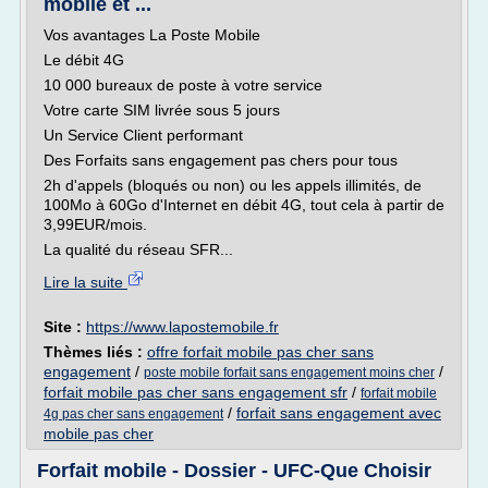
mobile et ...
Vos avantages La Poste Mobile
Le débit 4G
10 000 bureaux de poste à votre service
Votre carte SIM livrée sous 5 jours
Un Service Client performant
Des Forfaits sans engagement pas chers pour tous
2h d'appels (bloqués ou non) ou les appels illimités, de
100Mo à 60Go d'Internet en débit 4G, tout cela à partir de
3,99EUR/mois.
La qualité du réseau SFR...
Lire la suite
Site :
https://www.lapostemobile.fr
Thèmes liés :
offre forfait mobile pas cher sans
engagement
/
/
poste mobile forfait sans engagement moins cher
forfait mobile pas cher sans engagement sfr
/
forfait mobile
/
forfait sans engagement avec
4g pas cher sans engagement
mobile pas cher
Forfait mobile - Dossier - UFC-Que Choisir