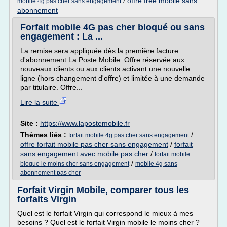
/
offre free mobile sans
mobile 4g pas cher sans engagement
abonnement
Forfait mobile 4G pas cher bloqué ou sans
engagement : La ...
La remise sera appliquée dès la première facture
d'abonnement La Poste Mobile. Offre réservée aux
nouveaux clients ou aux clients activant une nouvelle
ligne (hors changement d'offre) et limitée à une demande
par titulaire. Offre...
Lire la suite
Site :
https://www.lapostemobile.fr
Thèmes liés :
/
forfait mobile 4g pas cher sans engagement
offre forfait mobile pas cher sans engagement
/
forfait
sans engagement avec mobile pas cher
/
forfait mobile
/
bloque le moins cher sans engagement
mobile 4g sans
abonnement pas cher
Forfait Virgin Mobile, comparer tous les
forfaits Virgin
Quel est le forfait Virgin qui correspond le mieux à mes
besoins ? Quel est le forfait Virgin mobile le moins cher ?