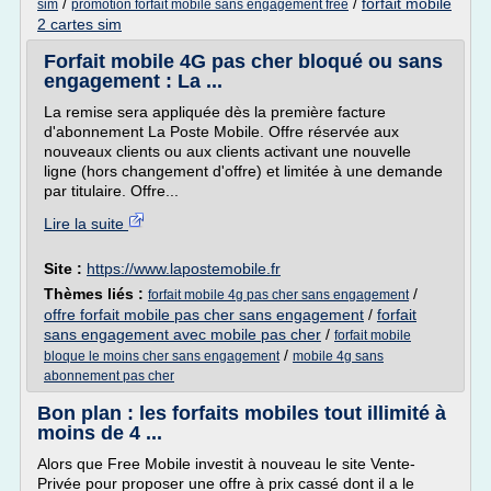
/
/
forfait mobile
sim
promotion forfait mobile sans engagement free
2 cartes sim
Forfait mobile 4G pas cher bloqué ou sans
engagement : La ...
La remise sera appliquée dès la première facture
d'abonnement La Poste Mobile. Offre réservée aux
nouveaux clients ou aux clients activant une nouvelle
ligne (hors changement d'offre) et limitée à une demande
par titulaire. Offre...
Lire la suite
Site :
https://www.lapostemobile.fr
Thèmes liés :
/
forfait mobile 4g pas cher sans engagement
offre forfait mobile pas cher sans engagement
/
forfait
sans engagement avec mobile pas cher
/
forfait mobile
/
bloque le moins cher sans engagement
mobile 4g sans
abonnement pas cher
Bon plan : les forfaits mobiles tout illimité à
moins de 4 ...
Alors que Free Mobile investit à nouveau le site Vente-
Privée pour proposer une offre à prix cassé dont il a le