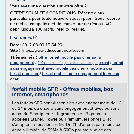
Vous avez une question sur votre offre ?
OFFRE SOUMISE A CONDITIONS. Réservée aux
particuliers pour toute nouvelle souscription. Sous réserve
de mobile compatible et de couverture de réseau. 4G :
débit jusqu'à 100 Mb/s. Peer to Peer et...
Lire la suite
Date:
2017-03-09 15:54:29
Site :
https://www.cdiscountmobile.com
Thèmes liés :
offre forfait mobile pas cher sans
engagement
/
/
forfait
forfait mobile 4g pas cher sans engagement
sans engagement avec mobile pas cher
/
mobile sans
forfait pas cher
/
forfait mobile sans engagement le moins
cher
forfait mobile SFR - Offres mobiles, box
Internet, smartphones
Les forfaits SFR sont disponibles avec engagement de 12
ou 24 mois ou encore sans engagement et avec ou sans
achat de Smartphone. Regroupées en 3 gammes
appelées Starter, Power ou Premium, les offres SFR
s'adaptent à tous les profils. De 2h d'appels par mois aux
appels illimités, de 50Mo à 50Go par mois, avec des