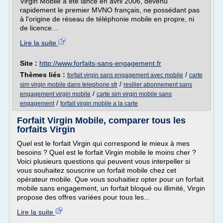
Virgin Mobile a été lancé en avril 2006, devenu
rapidement le premier MVNO français, ne possédant pas
à l'origine de réseau de téléphonie mobile en propre, ni
de licence...
Lire la suite
Site :
http://www.forfaits-sans-engagement.fr
Thèmes liés :
/
forfait virgin sans engagement avec mobile
carte
/
sim virgin mobile dans telephone sfr
resilier abonnement sans
/
engagement virgin mobile
carte sim virgin mobile sans
/
engagement
forfait virgin mobile a la carte
Forfait Virgin Mobile, comparer tous les
forfaits Virgin
Quel est le forfait Virgin qui correspond le mieux à mes
besoins ? Quel est le forfait Virgin mobile le moins cher ?
Voici plusieurs questions qui peuvent vous interpeller si
vous souhaitez souscrire un forfait mobile chez cet
opérateur mobile. Que vous souhaitiez opter pour un forfait
mobile sans engagement, un forfait bloqué ou illimité, Virgin
propose des offres variées pour tous les...
Lire la suite