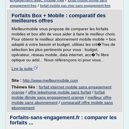
engagement avec mobile free
/
forfait mobile illimite sans
/
engagement free
forfait mobile pas cher sans engagement free
Forfaits Box + Mobile : comparatif des
meilleures offres
Meilleurmobile vous propose de comparer les forfaits
mobiles et box afin de vous aider à faire le meilleur choix.
Pour obtenir le meilleur abonnement mobile mobile + box
adapté à votre besoin et budget, utilisez les crit�?res de
sélection les plus pertinents pour vous : budget,
opérateur, réseau mobile, data internet, acc�?s fibre
optique ou adsl... Nous référençons ici pour vous...
Lire la suite
Site :
http://www.meilleurmobile.com
Thèmes liés :
forfait internet mobile sans engagement
orange
/
offre telephonie mobile sans forfait
/
forfait
mobile illimite sans engagement orange
/
meilleur offre
mobile sans abonnement
/
comparatif offre mobile sans
abonnement
Forfaits-sans-engagement.fr : comparer les
forfaits ...