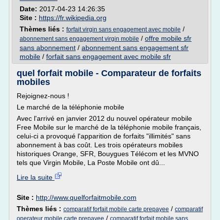
Date:
2017-04-23 14:26:35
Site :
https://fr.wikipedia.org
Thèmes liés :
/
forfait virgin sans engagement avec mobile
/
offre mobile sfr
abonnement sans engagement virgin mobile
sans abonnement
/
abonnement sans engagement sfr
mobile
/
forfait sans engagement avec mobile sfr
quel forfait mobile - Comparateur de forfaits
mobiles
Rejoignez-nous !
Le marché de la téléphonie mobile
Avec l'arrivé en janvier 2012 du nouvel opérateur mobile
Free Mobile sur le marché de la téléphonie mobile français,
celui-ci a provoqué l'apparition de forfaits "illimités" sans
abonnement à bas coût. Les trois opérateurs mobiles
historiques Orange, SFR, Bouygues Télécom et les MVNO
tels que Virgin Mobile, La Poste Mobile ont dû...
Lire la suite
Site :
http://www.quelforfaitmobile.com
Thèmes liés :
/
comparatif forfait mobile carte prepayee
comparatif
/
operateur mobile carte prepayee
comparatif forfait mobile sans