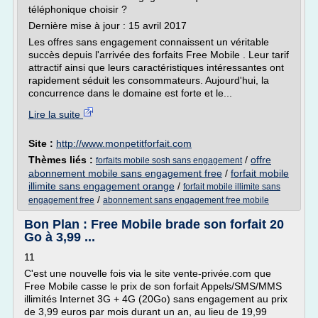
téléphonique choisir ?
Dernière mise à jour : 15 avril 2017
Les offres sans engagement connaissent un véritable
succès depuis l'arrivée des forfaits Free Mobile . Leur tarif
attractif ainsi que leurs caractéristiques intéressantes ont
rapidement séduit les consommateurs. Aujourd'hui, la
concurrence dans le domaine est forte et le...
Lire la suite
Site :
http://www.monpetitforfait.com
Thèmes liés :
/
offre
forfaits mobile sosh sans engagement
abonnement mobile sans engagement free
/
forfait mobile
illimite sans engagement orange
/
forfait mobile illimite sans
/
engagement free
abonnement sans engagement free mobile
Bon Plan : Free Mobile brade son forfait 20
Go à 3,99 ...
11
C'est une nouvelle fois via le site vente-privée.com que
Free Mobile casse le prix de son forfait Appels/SMS/MMS
illimités Internet 3G + 4G (20Go) sans engagement au prix
de 3,99 euros par mois durant un an, au lieu de 19,99