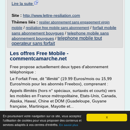
Lire la suite
Site :
http://www.lettre-resiliation.com
Thèmes liés :
resilier abonnement sans engagement virgin
/
/
forfait mobile
mobile
resiliation free mobile sans abonnement
sans abonnement bouygues
/
telephone mobile sans
telephone mobile tout
abonnement bouygues
/
operateur sans forfait
Les offres Free Mobile -
commentcamarche.net
Free propose actuellement deux types d'abonnement
téléphonique :
Le Forfait Free, dit "illimité" (19.99 Euros/mois ou 15,99
Euros/mois pour les abonnés Freebox), comprenant :
Appels illimités (hors n° spéciaux, surtaxés et courts) vers
les mobiles en France métropolitaine, Etats-Unis, Canada,
Alaska, Hawaï, Chine et DOM (Guadeloupe, Guyane
française, Martinique, Mayotte et...
Lire la suite
En poursuivant votre navigation sur ce site, vous acceptez
X
l'utilisation de cookies pour vous proposer des contenus et
Date:
2017-04-14 09:24:46
services adaptés à vos centres d'intérêts.
En savoir plus
Site :
http://www.commentcamarche.net