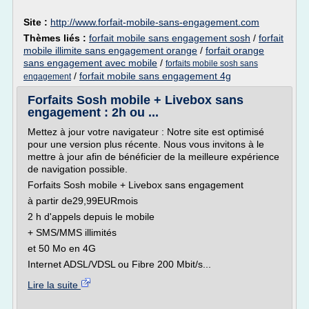
Site :
http://www.forfait-mobile-sans-engagement.com
Thèmes liés :
forfait mobile sans engagement sosh
/
forfait
mobile illimite sans engagement orange
/
forfait orange
sans engagement avec mobile
/
forfaits mobile sosh sans
/
forfait mobile sans engagement 4g
engagement
Forfaits Sosh mobile + Livebox sans
engagement : 2h ou ...
Mettez à jour votre navigateur : Notre site est optimisé
pour une version plus récente. Nous vous invitons à le
mettre à jour afin de bénéficier de la meilleure expérience
de navigation possible.
Forfaits Sosh mobile + Livebox sans engagement
à partir de29,99EURmois
2 h d'appels depuis le mobile
+ SMS/MMS illimités
et 50 Mo en 4G
Internet ADSL/VDSL ou Fibre 200 Mbit/s...
Lire la suite