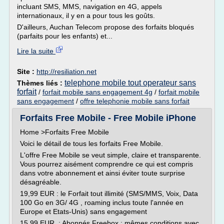
incluant SMS, MMS, navigation en 4G, appels
internationaux, il y en a pour tous les goûts.
D'ailleurs, Auchan Telecom propose des forfaits bloqués
(parfaits pour les enfants) et...
Lire la suite
Site :
http://resiliation.net
telephone mobile tout operateur sans
Thèmes liés :
forfait
/
forfait mobile sans engagement 4g
/
forfait mobile
sans engagement
/
offre telephonie mobile sans forfait
Forfaits Free Mobile - Free Mobile iPhone
Home >Forfaits Free Mobile
Voici le détail de tous les forfaits Free Mobile.
L'offre Free Mobile se veut simple, claire et transparente.
Vous pourrez aisément comprendre ce qui est compris
dans votre abonnement et ainsi éviter toute surprise
désagréable.
19,99 EUR : le Forfait tout illimité (SMS/MMS, Voix, Data
100 Go en 3G/ 4G , roaming inclus toute l'année en
Europe et Etats-Unis) sans engagement
15,99 EUR : Abonnés Freebox : mêmes conditions avec