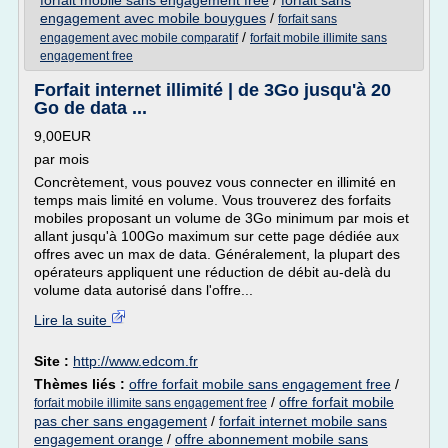
forfait mobile sans engagement free
/
forfait sans
engagement avec mobile bouygues
/
forfait sans
/
engagement avec mobile comparatif
forfait mobile illimite sans
engagement free
Forfait internet illimité | de 3Go jusqu'à 20
Go de data ...
9,00EUR
par mois
Concrètement, vous pouvez vous connecter en illimité en
temps mais limité en volume. Vous trouverez des forfaits
mobiles proposant un volume de 3Go minimum par mois et
allant jusqu'à 100Go maximum sur cette page dédiée aux
offres avec un max de data. Généralement, la plupart des
opérateurs appliquent une réduction de débit au-delà du
volume data autorisé dans l'offre...
Lire la suite
Site :
http://www.edcom.fr
Thèmes liés :
offre forfait mobile sans engagement free
/
/
offre forfait mobile
forfait mobile illimite sans engagement free
pas cher sans engagement
/
forfait internet mobile sans
engagement orange
/
offre abonnement mobile sans