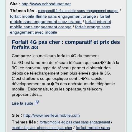
Site :
http://www.echosdunet.net
Thèmes liés :
/
comparatif forfait mobile sans engagement orange
forfait mobile illimite sans engagement orange
/
forfait
mobile sans engagement chez orange
/
forfait internet
mobile sans engagement orange
/
forfait orange sans
engagement avec mobile
Forfait 4G pas cher : comparatif et prix des
forfaits 4G
Comparez les meilleurs forfaits 4G du moment
La 4G est la norme de réseau télécom qui succ�?de à la
3G, ce nouveau type de réseau permet d'obtenir des
débits de téléchargement bien plus élevés que la 3G.
C'est d'ailleurs ce qui explique sont tr�?s rapide
développement aupr�?s des opérateurs de téléphonie
mobile . Désormais, tous les opérateurs télécom
proposent des...
Lire la suite
Site :
http://www.meilleurmobile.com
Thèmes liés :
/
forfait mobile 4g pas cher sans engagement
/
forfait mobile sans
mobile 4g sans abonnement pas cher