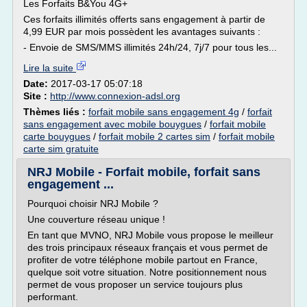
Les Forfaits B&You 4G+
Ces forfaits illimités offerts sans engagement à partir de
4,99 EUR par mois possèdent les avantages suivants :
- Envoie de SMS/MMS illimités 24h/24, 7j/7 pour tous les...
Lire la suite
Date:
2017-03-17 05:07:18
Site :
http://www.connexion-adsl.org
Thèmes liés :
forfait mobile sans engagement 4g
/
forfait
sans engagement avec mobile bouygues
/
forfait mobile
carte bouygues
/
forfait mobile 2 cartes sim
/
forfait mobile
carte sim gratuite
NRJ Mobile - Forfait mobile, forfait sans
engagement ...
Pourquoi choisir NRJ Mobile ?
Une couverture réseau unique !
En tant que MVNO, NRJ Mobile vous propose le meilleur
des trois principaux réseaux français et vous permet de
profiter de votre téléphone mobile partout en France,
quelque soit votre situation. Notre positionnement nous
permet de vous proposer un service toujours plus
performant.