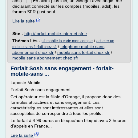
adsl). [...] En allant plus loin, un windget avec onglet me
déclarant connecté sur les comptes (mobiles, adsl), les
forums SFR (just neuf...
Lire la suite
Site :
http://forfait-mobile-internet.sfr.fr
Thèmes liés :
/
sfr mobile la carte mon compte
acheter un
/
telephone mobile sans
mobile sans forfait chez sfr
abonnement chez sfr
/
mobile sans forfait chez sfr
/
mobile sans abonnement chez sfr
Forfait Sosh sans engagement - forfait-
mobile-sans ...
Laposte Mobile
Forfait Sosh sans engagement
Cet opérateur est la filiale d'Orange, il propose donc des
formules attractives et sans engagement. Les
caractéristiques sont intéressantes et elles sont
susceptibles de correspondre à tous les profils :
Le forfait à 4.99 euros en bloqué/non bloqué avec 2 heures
d'appels en France...
Lire la suite