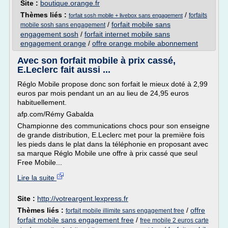
Site :
boutique.orange.fr
Thèmes liés :
/
forfaits
forfait sosh mobile + livebox sans engagement
/
forfait mobile sans
mobile sosh sans engagement
engagement sosh
/
forfait internet mobile sans
engagement orange
/
offre orange mobile abonnement
Avec son forfait mobile à prix cassé,
E.Leclerc fait aussi ...
Réglo Mobile propose donc son forfait le mieux doté à 2,99
euros par mois pendant un an au lieu de 24,95 euros
habituellement.
afp.com/Rémy Gabalda
Championne des communications chocs pour son enseigne
de grande distribution, E.Leclerc met pour la première fois
les pieds dans le plat dans la téléphonie en proposant avec
sa marque Réglo Mobile une offre à prix cassé que seul
Free Mobile...
Lire la suite
Site :
http://votreargent.lexpress.fr
Thèmes liés :
/
offre
forfait mobile illimite sans engagement free
forfait mobile sans engagement free
/
free mobile 2 euros carte