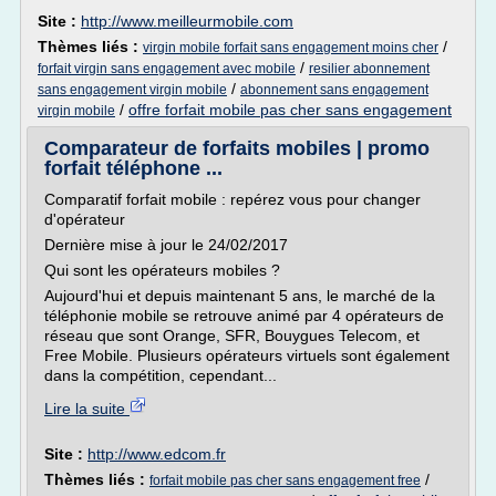
Site :
http://www.meilleurmobile.com
Thèmes liés :
/
virgin mobile forfait sans engagement moins cher
/
forfait virgin sans engagement avec mobile
resilier abonnement
/
sans engagement virgin mobile
abonnement sans engagement
/
offre forfait mobile pas cher sans engagement
virgin mobile
Comparateur de forfaits mobiles | promo
forfait téléphone ...
Comparatif forfait mobile : repérez vous pour changer
d'opérateur
Dernière mise à jour le 24/02/2017
Qui sont les opérateurs mobiles ?
Aujourd'hui et depuis maintenant 5 ans, le marché de la
téléphonie mobile se retrouve animé par 4 opérateurs de
réseau que sont Orange, SFR, Bouygues Telecom, et
Free Mobile. Plusieurs opérateurs virtuels sont également
dans la compétition, cependant...
Lire la suite
Site :
http://www.edcom.fr
Thèmes liés :
/
forfait mobile pas cher sans engagement free