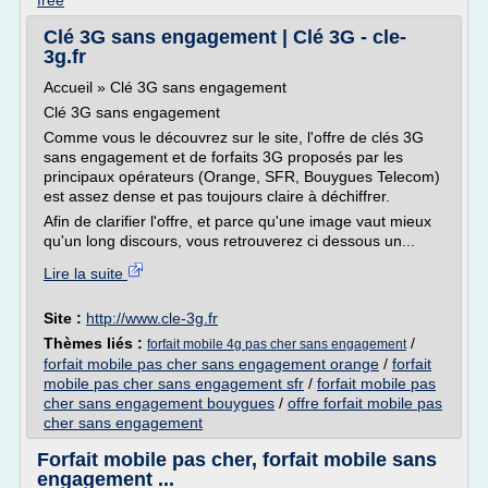
free
Clé 3G sans engagement | Clé 3G - cle-
3g.fr
Accueil » Clé 3G sans engagement
Clé 3G sans engagement
Comme vous le découvrez sur le site, l'offre de clés 3G
sans engagement et de forfaits 3G proposés par les
principaux opérateurs (Orange, SFR, Bouygues Telecom)
est assez dense et pas toujours claire à déchiffrer.
Afin de clarifier l'offre, et parce qu'une image vaut mieux
qu'un long discours, vous retrouverez ci dessous un...
Lire la suite
Site :
http://www.cle-3g.fr
Thèmes liés :
/
forfait mobile 4g pas cher sans engagement
forfait mobile pas cher sans engagement orange
/
forfait
mobile pas cher sans engagement sfr
/
forfait mobile pas
cher sans engagement bouygues
/
offre forfait mobile pas
cher sans engagement
Forfait mobile pas cher, forfait mobile sans
engagement ...