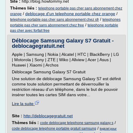
Site :
http://blog.howtommy.net
Thèmes liés :
telephone portable pas cher sans abonnement chez
/
deblocage d'un telephone portable chez orange
/
orange
/
telephone portable pas cher sans abonnement chez sfr
telephones
/
portable pas cher sans abonnement chez free
telephone portable
pas cher avec forfait free
Déblocage Samsung Galaxy S7 Gratuit -
deblocagegratuit.net
Apple | Samsung | Nokia | Alcatel | HTC | BlackBerry | LG
| Motorola | Sony | ZTE | Wiko | Allview | Acer | Asus |
Huawei | Xiaomi | Archos
Déblocage Samsung Galaxy S7 Gratuit
Une solution de déblocage Samsung Galaxy S7 est définit
comme toute solution permettant de déverrouiller la
restriction réseau d'un téléphone, dans le but de pouvoir
insérer toutes les cartes SIM dans votre...
Lire la suite
Site :
http://deblocagegratuit.net
Thèmes liés :
/
code deblocage telephone samsung galaxy s
/
code deblocage telephone portable gratuit samsung
logiciel pour