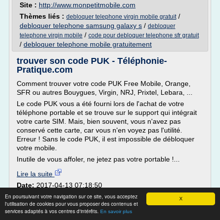
Site :
http://www.monpetitmobile.com
Thèmes liés :
/
debloquer telephone virgin mobile gratuit
debloquer telephone samsung galaxy s
/
debloquer
/
telephone virgin mobile
code pour debloquer telephone sfr gratuit
/
debloquer telephone mobile gratuitement
trouver son code PUK - Téléphonie-
Pratique.com
Comment trouver votre code PUK Free Mobile, Orange,
SFR ou autres Bouygues, Virgin, NRJ, Prixtel, Lebara, ...
Le code PUK vous a été fourni lors de l'achat de votre
téléphone portable et se trouve sur le support qui intégrait
votre carte SIM. Mais, bien souvent, vous n'avez pas
conservé cette carte, car vous n'en voyez pas l'utilité.
Erreur ! Sans le code PUK, il est impossible de débloquer
votre mobile.
Inutile de vous affoler, ne jetez pas votre portable !...
Lire la suite
Date:
2017-04-13 07:18:50
Site :
http://www.telephonie-pratique.com
En poursuivant votre navigation sur ce site, vous acceptez
X
l'utilisation de cookies pour vous proposer des contenus et
Thèmes liés :
/
debloquer mobile orange avec code puk
comment
services adaptés à vos centres d'intérêts.
En savoir plus
/
debloquer portable avec code puk
debloquer mon portable orange