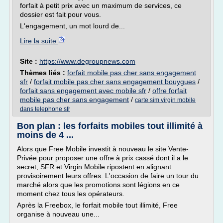
forfait à petit prix avec un maximum de services, ce
dossier est fait pour vous.
L'engagement, un mot lourd de...
Lire la suite
Site :
https://www.degroupnews.com
Thèmes liés :
forfait mobile pas cher sans engagement
sfr
/
forfait mobile pas cher sans engagement bouygues
/
forfait sans engagement avec mobile sfr
/
offre forfait
mobile pas cher sans engagement
/
carte sim virgin mobile
dans telephone sfr
Bon plan : les forfaits mobiles tout illimité à
moins de 4 ...
Alors que Free Mobile investit à nouveau le site Vente-
Privée pour proposer une offre à prix cassé dont il a le
secret, SFR et Virgin Mobile ripostent en alignant
provisoirement leurs offres. L'occasion de faire un tour du
marché alors que les promotions sont légions en ce
moment chez tous les opérateurs.
Après la Freebox, le forfait mobile tout illimité, Free
organise à nouveau une...