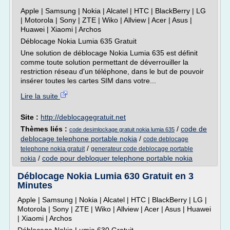
Apple | Samsung | Nokia | Alcatel | HTC | BlackBerry | LG
| Motorola | Sony | ZTE | Wiko | Allview | Acer | Asus |
Huawei | Xiaomi | Archos
Déblocage Nokia Lumia 635 Gratuit
Une solution de déblocage Nokia Lumia 635 est définit
comme toute solution permettant de déverrouiller la
restriction réseau d'un téléphone, dans le but de pouvoir
insérer toutes les cartes SIM dans votre...
Lire la suite
Site :
http://deblocagegratuit.net
Thèmes liés :
/
code de
code desimlockage gratuit nokia lumia 635
deblocage telephone portable nokia
/
code deblocage
/
telephone nokia gratuit
generateur code deblocage portable
/
code pour debloquer telephone portable nokia
nokia
Déblocage Nokia Lumia 630 Gratuit en 3
Minutes
Apple | Samsung | Nokia | Alcatel | HTC | BlackBerry | LG |
Motorola | Sony | ZTE | Wiko | Allview | Acer | Asus | Huawei
| Xiaomi | Archos