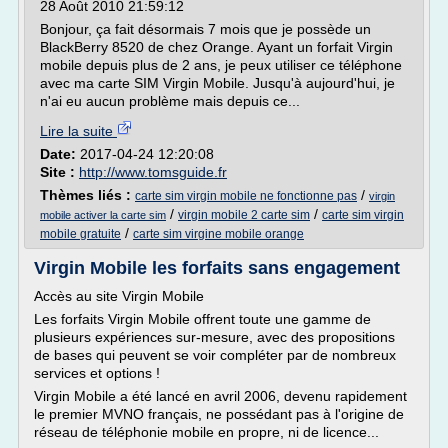
28 Août 2010 21:59:12
Bonjour, ça fait désormais 7 mois que je possède un
BlackBerry 8520 de chez Orange. Ayant un forfait Virgin
mobile depuis plus de 2 ans, je peux utiliser ce téléphone
avec ma carte SIM Virgin Mobile. Jusqu'à aujourd'hui, je
n'ai eu aucun problème mais depuis ce...
Lire la suite
Date:
2017-04-24 12:20:08
Site :
http://www.tomsguide.fr
Thèmes liés :
/
carte sim virgin mobile ne fonctionne pas
virgin
/
/
virgin mobile 2 carte sim
carte sim virgin
mobile activer la carte sim
/
mobile gratuite
carte sim virgine mobile orange
Virgin Mobile les forfaits sans engagement
Accès au site Virgin Mobile
Les forfaits Virgin Mobile offrent toute une gamme de
plusieurs expériences sur-mesure, avec des propositions
de bases qui peuvent se voir compléter par de nombreux
services et options !
Virgin Mobile a été lancé en avril 2006, devenu rapidement
le premier MVNO français, ne possédant pas à l'origine de
réseau de téléphonie mobile en propre, ni de licence...