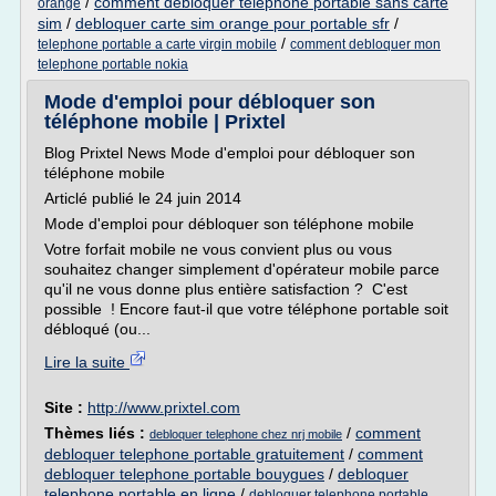
/
comment debloquer telephone portable sans carte
orange
sim
/
debloquer carte sim orange pour portable sfr
/
/
telephone portable a carte virgin mobile
comment debloquer mon
telephone portable nokia
Mode d'emploi pour débloquer son
téléphone mobile | Prixtel
Blog Prixtel News Mode d'emploi pour débloquer son
téléphone mobile
Articlé publié le 24 juin 2014
Mode d'emploi pour débloquer son téléphone mobile
Votre forfait mobile ne vous convient plus ou vous
souhaitez changer simplement d'opérateur mobile parce
qu'il ne vous donne plus entière satisfaction ? C'est
possible ! Encore faut-il que votre téléphone portable soit
débloqué (ou...
Lire la suite
Site :
http://www.prixtel.com
Thèmes liés :
/
comment
debloquer telephone chez nrj mobile
debloquer telephone portable gratuitement
/
comment
debloquer telephone portable bouygues
/
debloquer
telephone portable en ligne
/
debloquer telephone portable