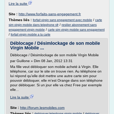
Lire la suite
Site :
http://www.forfaits-sans-engagement.fr
Thèmes liés :
/
forfait virgin sans engagement avec mobile
carte
/
sim virgin mobile dans telephone sfr
resilier abonnement sans
/
engagement virgin mobile
carte sim virgin mobile sans engagement
/
forfait virgin mobile a la carte
Déblocage / Désimlockage de son mobile
Virgin Mobile ...
Déblocage / Désimlockage de son mobile Virgin Mobile
par Guillone » Dim 08 Jan, 2012 13:31
Ma fille veut débloquer son mobile acheté à Virgin. Elle
téléphone, car sur le site on trouve rien. Au téléphone on
lui répond qu'elle doit mettre une autre carte sim pour
pouvoir débloquer, elle m'est Orange dans son téléphone
pour débloquer. Si un jour elle va chez Free par exemple
elle...
Lire la suite
Site :
http://forum.lesmobiles.com
Thèmes liés :
/
debloquer telephone virgin mobile
debloquer