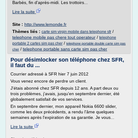
Barbès, fin d'après-midi. Les trottoirs...
Lire la suite
Site :
http://www.lemonde.fr
Thèmes liés :
/
carte sim virgin mobile dans telephone sfr
telephone mobile pas chere tout operateur
/
telephone
/
portable 2 cartes sim pas cher
telephone portable double carte sim pas
/
telephone portable sans carte sim pas cher
cher
Pour désimlocker son téléphone chez SFR,
il faut du ...
Courrier adressé à SFR hier 7 juin 2012
Vous venez encore de perdre un client.
J'étais abonné chez SFR depuis 12 ans. A part deux ou
trois problèmes, j'avais, jusqu'en septembre dernier, été
globalement satisfait de vos services.
En septembre dernier, mon appareil Nokia 6600 slider,
comme les deux précédents, a rendu l'âme quelques
semaines après l'expiration de sa garantie. Je vous...
Lire la suite