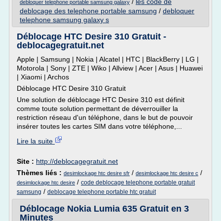
/
les code de
debloquer telephone portable samsung galaxy
deblocage des telephone portable samsung
/
debloquer
telephone samsung galaxy s
Déblocage HTC Desire 310 Gratuit -
deblocagegratuit.net
Apple | Samsung | Nokia | Alcatel | HTC | BlackBerry | LG |
Motorola | Sony | ZTE | Wiko | Allview | Acer | Asus | Huawei
| Xiaomi | Archos
Déblocage HTC Desire 310 Gratuit
Une solution de déblocage HTC Desire 310 est définit
comme toute solution permettant de déverrouiller la
restriction réseau d'un téléphone, dans le but de pouvoir
insérer toutes les cartes SIM dans votre téléphone,...
Lire la suite
Site :
http://deblocagegratuit.net
Thèmes liés :
/
/
desimlockage htc desire sfr
desimlockage htc desire c
/
code deblocage telephone portable gratuit
desimlockage htc desire
/
samsung
deblocage telephone portable htc gratuit
Déblocage Nokia Lumia 635 Gratuit en 3
Minutes