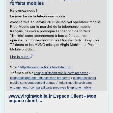
forfaits mobiles
Rejoignez-nous !
Le marché de la téléphonie mobile
Avec l'arrivé en janvier 2012 du nouvel opérateur mobile
Free Mobile sur le marché de la téléphonie mobile
français, celui-ci a provoqué l'apparition de forfaits
"illimités" sans abonnement à bas coût. Les trois
opérateurs mobiles historiques Orange, SFR, Bouygues
Télécom et les MVNO tels que Virgin Mobile, La Poste
Mobile ont dû...
Lire la suite
Site :
http://www.quelforfaitmobile.com
Thèmes liés :
/
comparatif forfait mobile carte prepayee
/
comparatif operateur mobile carte prepayee
comparatif forfait
/
mobile sans engagement orange
forfaits mobile sosh sans
/
engagement
comparatif carte prepayee telephone mobile
www.VirginMobile.fr Espace Client - Mon
espace client ...