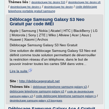
Thèmes liés :
/
desimlockage htc desire 510
desimlockage htc desire sfr
/
/
/
code deblocage
desimlockage htc desire c
desimlockage htc desire
telephone portable gratuit samsung
Déblocage Samsung Galaxy S3 Neo
Gratuit par code IMEI
Apple | Samsung | Nokia | Alcatel | HTC | BlackBerry | LG
| Motorola | Sony | ZTE | Wiko | Allview | Acer | Asus |
Huawei | Xiaomi | Archos
Déblocage Samsung Galaxy S3 Neo Gratuit
Une solution de déblocage Samsung Galaxy S3 Neo est
définit comme toute solution permettant de déverrouiller
la restriction réseau d'un téléphone, dans le but de
pouvoir insérer toutes les cartes SIM dans votre...
Lire la suite
Site :
http://deblocagegratuit.net
Thèmes liés :
/
debloquer telephone samsung galaxy s3
/
deblocage telephone samsung galaxy s3
code de desimlockage
/
/
code deblocage telephone samsung galaxy s
samsung galaxy s3
desimlockage samsung galaxy s3 bouygues
Déblocage Samsung Galaxy Ace 4 Gratuit