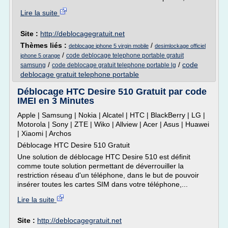
Lire la suite
Site :
http://deblocagegratuit.net
Thèmes liés :
/
deblocage iphone 5 virgin mobile
desimlockage officiel
/
code deblocage telephone portable gratuit
iphone 5 orange
/
/
code
samsung
code deblocage gratuit telephone portable lg
deblocage gratuit telephone portable
Déblocage HTC Desire 510 Gratuit par code
IMEI en 3 Minutes
Apple | Samsung | Nokia | Alcatel | HTC | BlackBerry | LG |
Motorola | Sony | ZTE | Wiko | Allview | Acer | Asus | Huawei
| Xiaomi | Archos
Déblocage HTC Desire 510 Gratuit
Une solution de déblocage HTC Desire 510 est définit
comme toute solution permettant de déverrouiller la
restriction réseau d'un téléphone, dans le but de pouvoir
insérer toutes les cartes SIM dans votre téléphone,...
Lire la suite
Site :
http://deblocagegratuit.net