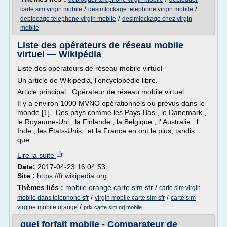
/
/
carte sim virgin mobile
desimlockage telephone virgin mobile
/
deblocage telephone virgin mobile
desimlockage chez virgin
mobile
Liste des opérateurs de réseau mobile
virtuel — Wikipédia
Liste des opérateurs de réseau mobile virtuel
Un article de Wikipédia, l'encyclopédie libre.
Article principal : Opérateur de réseau mobile virtuel .
Il y a environ 1000 MVNO opérationnels ou prévus dans le
monde [1] . Des pays comme les Pays-Bas , le Danemark ,
le Royaume-Uni , la Finlande , la Belgique , l' Australie , l'
Inde , les États-Unis , et la France en ont le plus, tandis
que...
Lire la suite
Date:
2017-04-23 16:04:53
Site :
https://fr.wikipedia.org
Thèmes liés :
mobile orange carte sim sfr
/
carte sim virgin
/
/
mobile dans telephone sfr
virgin mobile carte sim sfr
carte sim
/
virgine mobile orange
prix carte sim nrj mobile
quel forfait mobile - Comparateur de