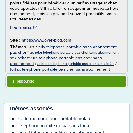
points fidélités pour bénéficier d'un tarif avantageux chez
votre opérateur ? Il va falloir en acquérir un nouveau hors
abonnement, mais les prix sont souvent prohibitifs. Vous
trouverez ici des...
Lire la suite
Site :
https://www.over-blog.com
Thèmes liés :
prix telephone portable sans abonnement
pas cher
/
acheter telephone portable pas cher sans abonnement
/
acheter un telephone portable pas cher sans
sfr
abonnement
/
/
acheter telephone portable pas cher sans forfait
forfait telephone portable pas cher sans abonnement
1 Ressources
Thèmes associés
carte memoire pour portable nokia
telephone mobile nokia sans forfait
achat telephone nokia sans abonnement