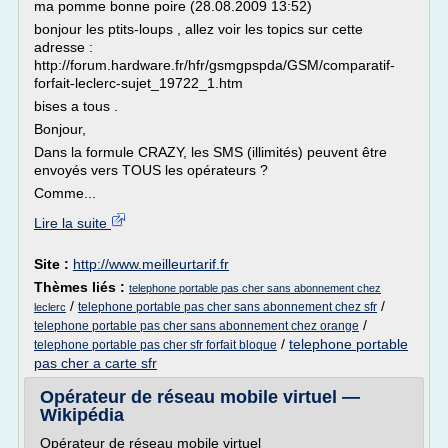
ma pomme bonne poire (28.08.2009 13:52)
bonjour les ptits-loups , allez voir les topics sur cette
adresse :
http://forum.hardware.fr/hfr/gsmgpspda/GSM/comparatif-
forfait-leclerc-sujet_19722_1.htm
bises a tous .
Bonjour,
Dans la formule CRAZY, les SMS (illimités) peuvent être
envoyés vers TOUS les opérateurs ?
Comme...
Lire la suite
Site :
http://www.meilleurtarif.fr
Thèmes liés :
telephone portable pas cher sans abonnement chez
/
/
telephone portable pas cher sans abonnement chez sfr
leclerc
/
telephone portable pas cher sans abonnement chez orange
/
telephone portable
telephone portable pas cher sfr forfait bloque
pas cher a carte sfr
Opérateur de réseau mobile virtuel —
Wikipédia
Opérateur de réseau mobile virtuel