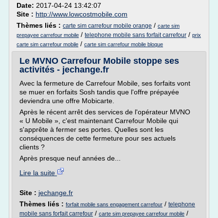
Date:
2017-04-24 13:42:07
Site :
http://www.lowcostmobile.com
Thèmes liés :
/
carte sim carrefour mobile orange
carte sim
/
/
telephone mobile sans forfait carrefour
prepayee carrefour mobile
prix
/
carte sim carrefour mobile
carte sim carrefour mobile bloque
Le MVNO Carrefour Mobile stoppe ses
activités - jechange.fr
Avec la fermeture de Carrefour Mobile, ses forfaits vont
se muer en forfaits Sosh tandis que l'offre prépayée
deviendra une offre Mobicarte.
Après le récent arrêt des services de l'opérateur MVNO
« U Mobile », c'est maintenant Carrefour Mobile qui
s'apprête à fermer ses portes. Quelles sont les
conséquences de cette fermeture pour ses actuels
clients ?
Après presque neuf années de...
Lire la suite
Site :
jechange.fr
Thèmes liés :
/
telephone
forfait mobile sans engagement carrefour
/
/
mobile sans forfait carrefour
carte sim prepayee carrefour mobile