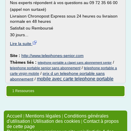
Nos experts répondent à vos questions au 09 72 35 66 00
(appel non surtaxé)
Livraison Chronopost Express sous 24 heures ou livraison
normale en 48 heures
Satisfait ou Remboursé
30 jours...
Lire la suite
Site :
http://www.telephones-senior.com
Thèmes liés :
/
telephone portable a clapet sans abonnement senior
/
telephone portable senior sans abonnement
telephone portable a
/
prix d un telephone portable sans
carte virgin mobile
mobile avec carte telephone portable
abonnement
/
1 Ressources
Accueil
|
Mentions légales
|
Conditions générales
d'utilisation
|
Utilisation des cookies
|
Contact à propos
de cette page