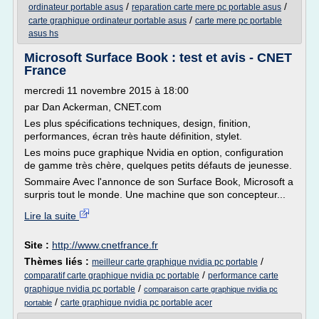
/
/
ordinateur portable asus
reparation carte mere pc portable asus
/
carte graphique ordinateur portable asus
carte mere pc portable
asus hs
Microsoft Surface Book : test et avis - CNET
France
mercredi 11 novembre 2015 à 18:00
par Dan Ackerman, CNET.com
Les plus spécifications techniques, design, finition,
performances, écran très haute définition, stylet.
Les moins puce graphique Nvidia en option, configuration
de gamme très chère, quelques petits défauts de jeunesse.
Sommaire Avec l'annonce de son Surface Book, Microsoft a
surpris tout le monde. Une machine que son concepteur...
Lire la suite
Site :
http://www.cnetfrance.fr
Thèmes liés :
/
meilleur carte graphique nvidia pc portable
/
comparatif carte graphique nvidia pc portable
performance carte
/
graphique nvidia pc portable
comparaison carte graphique nvidia pc
/
carte graphique nvidia pc portable acer
portable