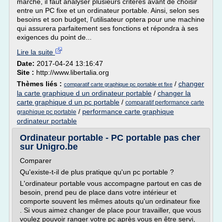
marché, il faut analyser plusieurs critères avant de choisir
entre un PC fixe et un ordinateur portable. Ainsi, selon ses
besoins et son budget, l'utilisateur optera pour une machine
qui assurera parfaitement ses fonctions et répondra à ses
exigences du point de...
Lire la suite
Date:
2017-04-24 13:16:47
Site :
http://www.libertalia.org
Thèmes liés :
/
changer
comparatif carte graphique pc portable et fixe
la carte graphique d un ordinateur portable
/
changer la
carte graphique d un pc portable
/
comparatif performance carte
/
performance carte graphique
graphique pc portable
ordinateur portable
Ordinateur portable - PC portable pas cher
sur Unigro.be
Comparer
Qu'existe-t-il de plus pratique qu'un pc portable ?
L'ordinateur portable vous accompagne partout en cas de
besoin, prend peu de place dans votre intérieur et
comporte souvent les mêmes atouts qu'un ordinateur fixe
. Si vous aimez changer de place pour travailler, que vous
voulez pouvoir ranger votre pc après vous en être servi,