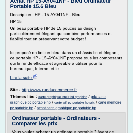
Achat HP 15-AY041NF - Bleu Ordinateur
Portable 15.6 Bleu
Description : HP - 15-AY041NF - Bleu
HP 15
Un beau portable HP de 15 pouces au design
particulièrement élégant qui combine performances et
fiabilité tout en préservant votre budget !
Ici proposé en finition bleu, dans un châssis fin et élégant,
ce portable HP - 15-AY041NF propose tous les composants
qui le rende efficace et agréable à utiliser pour la
bureautique, Internet et le...
Lire la suite
Site :
http://www.rueducommerce.fr
Thèmes liés :
/
prix carte
carte graphique intel r hd graphics
/
/
graphique pc portable hp
carte memoire
carte wifi pc portable hp prix
/
pc portable hp
achat carte graphique pc portable hp
Ordinateur portable - Ordinateurs -
Comparer les prix
Vous voulez acheter un ordinateur portable ? Avant de