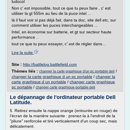
ludocol
Non c' est impossible, tout ce que tu peux faire , c' est
utiliser la gt 555m au lieu de la puce intel ...
là il faut voir si pas déjà fait, dans ta doc, site dell etc, sur
comment utiliser les puces interchangeables ...
Intel, en économie sur batterie, et gt sur secteur haute
performance ..
tout ce que tu peux essayer, c' est de régler dans...
Lire la suite
Site :
http://battlelog.battlefield.com
Thèmes liés :
/
changer la carte graphique d'un pc portable dell
changer la carte graphique d un pc portable
/
changer la
carte graphique d un portable
/
changer carte graphique
pc portable
/
changer carte graphique portable dell
Le dépannage de l'ordinateur portable Dell
Latitude.
5. Retirez ensuite la nappe orange (entourée en rouge) de
l'écran de la manière suivante : prenez-la à l'endroit de la
"pliure" renforcée et tiré verticalement d'un coup sec, mais
délicatement.