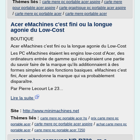
Thèmes liés :
/
carte mere pc portable acer aspire
carte mere
/
pour portable acer aspire
carte graphique pc portable acer aspire
/
/
carte mere pc portable acer
carte mere portable acer
Acer eMachines c'est fini ou la longue
agonie du Low-Cost
BOUTIQUE
Acer eMachines c'est fini ou la longue agonie du Low-Cost
Les PC eMachines étaient les engins low-cost d'Acer, des
ordinateurs entrée de gamme qui récupéraient une partie
du savoir faire de la marque qu'ils additionnaient à des
formes simples et des fonctions basiques. eMachines c'est
fini, Acer abandonne la marque qui va probablement
disparaître.
Par Pierre Lecourt Le 23...
Lire la suite
Site :
http://www.minimachines.net
Thèmes liés :
/
carte mere pc portable acer hs
prix carte mere pc
/
/
carte mere pc portable acer aspire
portable acer
achat carte mere pc
/
portable acer
carte mere pc portable acer 7250