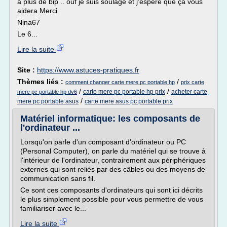
a plus de bip .. ouf je suis soulagé et j'espère que ça vous
aidera Merci
Nina67
Le 6...
Lire la suite
Site :
https://www.astuces-pratiques.fr
Thèmes liés :
/
comment changer carte mere pc portable hp
prix carte
/
/
carte mere pc portable hp prix
acheter carte
mere pc portable hp dv6
/
mere pc portable asus
carte mere asus pc portable prix
Matériel informatique: les composants de
l'ordinateur ...
Lorsqu'on parle d'un composant d'ordinateur ou PC
(Personal Computer), on parle du matériel qui se trouve à
l'intérieur de l'ordinateur, contrairement aux périphériques
externes qui sont reliés par des câbles ou des moyens de
communication sans fil.
Ce sont ces composants d'ordinateurs qui sont ici décrits
le plus simplement possible pour vous permettre de vous
familiariser avec le...
Lire la suite