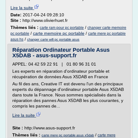
Lire la suite
Date:
2017-04-24 09:28:10
Site :
http://www.olivierhuet.fr
Thèmes liés :
/
carte ram pour pc portable
changer carte memoire
/
carte memoire pc portable
/
pc portable
carte mere pc portable
/
asus hs
changer carte wifi pc portable asus
Réparation Ordinateur Portable Asus
X5DAB - asus-support.fr
APPEL: 04 42 59 22 91 | 01 80 96 31 01
Les experts en réparation d'ordinateur portable et
récupération de données Asus X5DAB en France
Au fil des ans, Creative IT est devenu l'un des principaux
experts du dépannage d'ordinateur portable Asus X5DAB
dans toute la France. Nous sommes spécialisés dans la
réparation des pannes Asus X5DAB les plus courantes, y
compris les pannes de...
Lire la suite
Site :
http://www.asus-support.fr
Thèmes liés :
/
carte mere
carte mere pc portable asus x5dab