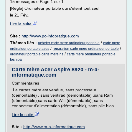
15 messages o Page 1 sur 1
[Réglé] Ordinateur portable qui s'éteint tout seul
le 21 Fév...
Lire la suite
Site :
http://www.pc-infopratique.com
Thèmes liés :
/
acheter carte mere ordinateur portable
carte mere
/
/
ordinateur portable asus
reparation carte mere ordinateur portable
/
ordinateur portable carte mere hs
carte mere ordinateur portable
toshiba
Carte mère Acer Aspire 8920 - m-a-
informatique.com
Commentaires
La cartes mère est vendue, sans processeur
(démontable) , sans ventirad (démontable) ,sans Ram
(démontable),sans carte Wifi (démontable), sans
connecteur d'alimentation (démontable), sans pile bios...
Lire la suite
Site :
http://www.m-a-informatique.com