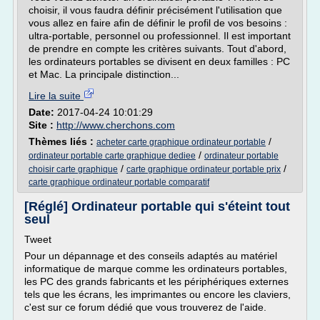
choisir, il vous faudra définir précisément l'utilisation que
vous allez en faire afin de définir le profil de vos besoins :
ultra-portable, personnel ou professionnel. Il est important
de prendre en compte les critères suivants. Tout d'abord,
les ordinateurs portables se divisent en deux familles : PC
et Mac. La principale distinction...
Lire la suite
Date:
2017-04-24 10:01:29
Site :
http://www.cherchons.com
Thèmes liés :
/
acheter carte graphique ordinateur portable
/
ordinateur portable carte graphique dediee
ordinateur portable
/
/
choisir carte graphique
carte graphique ordinateur portable prix
carte graphique ordinateur portable comparatif
[Réglé] Ordinateur portable qui s'éteint tout
seul
Tweet
Pour un dépannage et des conseils adaptés au matériel
informatique de marque comme les ordinateurs portables,
les PC des grands fabricants et les périphériques externes
tels que les écrans, les imprimantes ou encore les claviers,
c'est sur ce forum dédié que vous trouverez de l'aide.