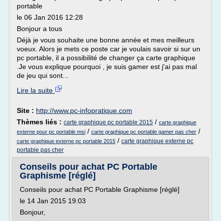
portable
le 06 Jan 2016 12:28
Bonjour a tous
Déjà je vous souhaite une bonne année et mes meilleurs
voeux. Alors je mets ce poste car je voulais savoir si sur un
pc portable, il a possibilité de changer ça carte graphique
.Je vous explique pourquoi , je suis gamer est j'ai pas mal
de jeu qui sont...
Lire la suite
Site :
http://www.pc-infopratique.com
Thèmes liés :
/
carte graphique pc portable 2015
carte graphique
/
/
externe pour pc portable msi
carte graphique pc portable gamer pas cher
/
carte graphique externe pc
carte graphique externe pc portable 2015
portable pas cher
Conseils pour achat PC Portable
Graphisme [réglé]
Conseils pour achat PC Portable Graphisme [réglé]
le 14 Jan 2015 19:03
Bonjour,