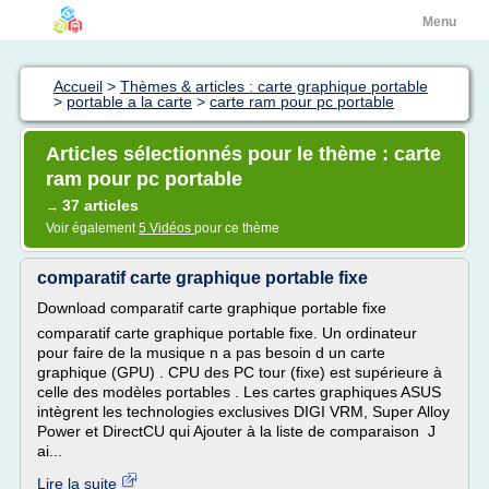
Menu
Accueil
>
Thèmes & articles : carte graphique portable
>
portable a la carte
>
carte ram pour pc portable
Articles sélectionnés pour le thème : carte
ram pour pc portable
37 articles
→
Voir également
5 Vidéos
pour ce thème
comparatif carte graphique portable fixe
Download comparatif carte graphique portable fixe
comparatif carte graphique portable fixe. Un ordinateur
pour faire de la musique n a pas besoin d un carte
graphique (GPU) . CPU des PC tour (fixe) est supérieure à
celle des modèles portables . Les cartes graphiques ASUS
intègrent les technologies exclusives DIGI VRM, Super Alloy
Power et DirectCU qui Ajouter à la liste de comparaison J
ai...
Lire la suite