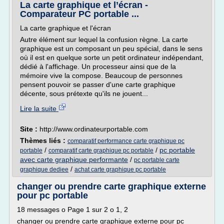
La carte graphique et l’écran -
Comparateur PC portable ...
La carte graphique et l'écran
Autre élément sur lequel la confusion règne. La carte
graphique est un composant un peu spécial, dans le sens
où il est en quelque sorte un petit ordinateur indépendant,
dédié à l'affichage. Un processeur ainsi que de la
mémoire vive la compose. Beaucoup de personnes
pensent pouvoir se passer d'une carte graphique
décente, sous prétexte qu'ils ne jouent...
Lire la suite
Site :
http://www.ordinateurportable.com
Thèmes liés :
comparatif performance carte graphique pc
/
/
pc portable
portable
comparatif carte graphique pc portable
avec carte graphique performante
/
pc portable carte
/
graphique dediee
achat carte graphique pc portable
changer ou prendre carte graphique externe
pour pc portable
18 messages o Page 1 sur 2 o 1, 2
changer ou prendre carte graphique externe pour pc