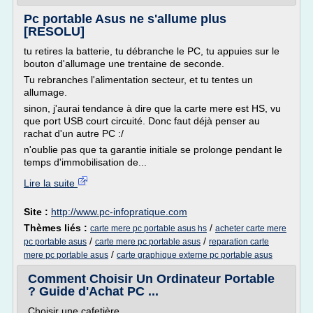
Pc portable Asus ne s'allume plus
[RESOLU]
tu retires la batterie, tu débranche le PC, tu appuies sur le
bouton d'allumage une trentaine de seconde.
Tu rebranches l'alimentation secteur, et tu tentes un
allumage.
sinon, j'aurai tendance à dire que la carte mere est HS, vu
que port USB court circuité. Donc faut déjà penser au
rachat d'un autre PC :/
n'oublie pas que ta garantie initiale se prolonge pendant le
temps d'immobilisation de...
Lire la suite
Site :
http://www.pc-infopratique.com
Thèmes liés :
/
carte mere pc portable asus hs
acheter carte mere
/
/
pc portable asus
carte mere pc portable asus
reparation carte
/
mere pc portable asus
carte graphique externe pc portable asus
Comment Choisir Un Ordinateur Portable
? Guide d'Achat PC ...
Choisir une cafetière