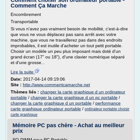
Comment choisir son ordinateur portable -
Comment Ça Marche
Encombrement
Transportable
Si vous n'avez pas vraiment besoin de mobilité, c'est-à-dire
que vous ne vous déplacez pas sans arrêt avec votre
machine, que vous ne travaillerez pas dans des endroits
improbables, il est inutile d'acheter un tout petit portable.
Choisir un modèle un peu plus imposant mais doté d'un
grand écran (17" ou 18"), d'une clavier numérique séparé
et d'une grosse...
Lire la suite
Date:
2017-04-14 09:19:06
Site :
http://www.commentcamarche.net
Thèmes liés :
changer la carte graphique d un ordinateur
portable
/
changer la carte graphique d un pc portable
/
changer la carte graphique d un portable
/
performance
carte graphique ordinateur portable
/
ordinateur portable choisir
carte graphique
Mémoire PC pas chère - Achat au meilleur
prix
SO-DIMM pour PC Portable