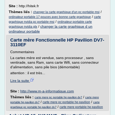
Site :
http://hitek.fr
Thèmes liés :
/
changer la carte graphique d'un pc portable msi
/
ordinateur portable 17 pouces avec bonne carte graphique
carte
/
graphique nvidia pc portable msi
ordinateur portable carte
/
changer la carte graphique d un
graphique nvidia gtx
ordinateur portable
Carte mère Fonctionnelle HP Pavilion DV7-
3110EF
Commentaires
La cartes mère est vendue, sans processeur , sans
ventirade, sans Ram, sans carte Wifi, sans connecteur
d'alimentation, sans pile bios (démontable)
attention : il est très...
Lire la suite
Site :
http://www.m-a-informatique.com
Thèmes liés :
/
carte mere pc portable hp pavilion dv7
carte mere
/
/
carte mere pc portable hp pavilion
portable hp pavilion dv7
carte
/
carte mere portable hp pavilion
graphique pc portable hp pavilion dv7