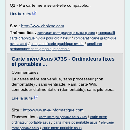
Q1 - Ma carte mère sera-t-elle compatible...
Lire la suite
Site :
http://www.choixpc.com
Thèmes liés :
/
comparatif
comparatif carte graphique nvidia quadro
/
carte graphique nvidia pour ordinateur
comparatif carte graphique
/
/
nvidia amd
comparatif carte graphique nvidia
ameliorer
performance carte graphique portable
Carte mère Asus X73S - Ordinateurs fixes
et portables ...
Commentaires
La cartes mère est vendue, sans processeur (non
démontable) , sans ventirade, Ram, carte Wifi,
connecteur d'alimentation (démontable), sans pile bios...
Lire la suite
Site :
http://www.m-a-informatique.com
Thèmes liés :
/
carte mere
carte mere pc portable asus x73s
/
/
ordinateur portable asus
carte mere pc portable asus
pile carte
/
carte mere portable asus
mere portable asus