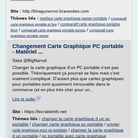
Site :
http://bhagunernoi.bravesites.com
Thèmes liés :
/
meilleur carte graphique gamer portable
comparatif
/
comparatif carte graphique portable
carte graphique portable et fixe
/
/
jeux
comparatif carte graphique portable bureau
comparatif carte
graphique portable gamer
Changement Carte Graphique PC portable
- Matériel ...
Salut @BigNarval
Changer la carte graphique d'un PC portable n'est pas
possible. Théoriquement ça pourrait se faire mais c'est
vraiment compliqué. D'autant plus que cartes graphiques
pour portables sont quasiment introuvable dans le
commerce (et en plus très cher pour un...
Lire la suite
Site :
https://lecrabeinfo.net
Thèmes liés :
changer la carte graphique d un pc
portable
/
changer carte graphique pc portable
/
acheter
/
changer la carte graphique
carte graphique pour pc portable
d un portable
/
pc portable avec carte graphique