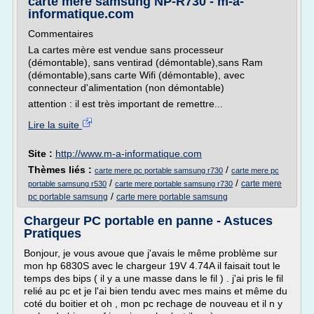
carte mère samsung NP-R730 - m-a-
informatique.com
Commentaires
La cartes mère est vendue sans processeur
(démontable), sans ventirad (démontable),sans Ram
(démontable),sans carte Wifi (démontable), avec
connecteur d'alimentation (non démontable)
attention : il est très important de remettre...
Lire la suite
Site :
http://www.m-a-informatique.com
Thèmes liés :
/
carte mere pc portable samsung r730
carte mere pc
/
/
carte mere
portable samsung r530
carte mere portable samsung r730
/
pc portable samsung
carte mere portable samsung
Chargeur PC portable en panne - Astuces
Pratiques
Bonjour, je vous avoue que j'avais le même problème sur
mon hp 6830S avec le chargeur 19V 4.74A il faisait tout le
temps des bips ( il y a une masse dans le fil ) . j'ai pris le fil
relié au pc et je l'ai bien tendu avec mes mains et même du
coté du boitier et oh , mon pc rechage de nouveau et il n y