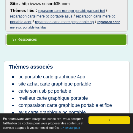
Site :
http://www.sosordi35.com
Thèmes liés :
/
reparation carte mere pc portable packard bell
/
reparation carte mere pc portable asus
reparation carte mere pc
/
/
portable acer
reparation carte mere pc portable hp
reparation carte
mere pc portable toshiba
37 Ressources
Thèmes associés
pc portable carte graphique 4go
site achat carte graphique portable
carte son usb pc portable
meilleur carte graphique portable
comparaison carte graphique portable et fixe
avis carte graphique pc portable
En poursuivant votre navigation sur ce site, vous acceptez
carte graphique portable gamer
X
l'utilisation de cookies pour vous proposer des contenus et
carte graphique portable asus
services adaptés à vos centres d'intérêts.
En savoir plus