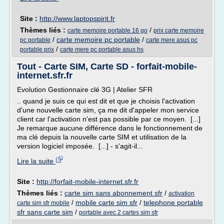
Site :
http://www.laptopspirit.fr
Thèmes liés :
/
carte memoire portable 16 go
prix carte memoire
/
carte memoire pc portable
/
pc portable
carte mere asus pc
/
portable prix
carte mere pc portable asus hs
Tout - Carte SIM, Carte SD - forfait-mobile-
internet.sfr.fr
Evolution Gestionnaire clé 3G | Atelier SFR
.. quand je suis ce qui est dit et que je choisis l'activation
d'une nouvelle carte sim, ça me dit d'appeler mon service
client car l'activation n'est pas possible par ce moyen. [...]
Je remarque aucune différence dans le fonctionnement de
ma clé depuis la nouvelle carte SIM et utilisation de la
version logiciel imposée. [...] - s'agit-il...
Lire la suite
Site :
http://forfait-mobile-internet.sfr.fr
Thèmes liés :
carte sim sans abonnement sfr
/
activation
/
mobile carte sim sfr
/
telephone portable
carte sim sfr mobile
sfr sans carte sim
/
portable avec 2 cartes sim sfr