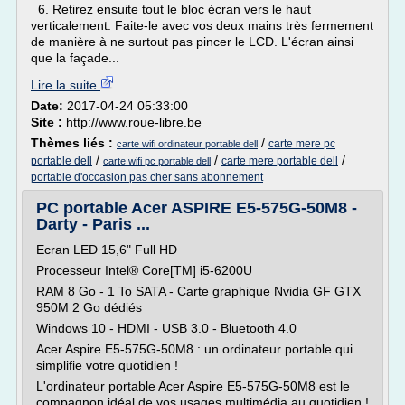
6. Retirez ensuite tout le bloc écran vers le haut
verticalement. Faite-le avec vos deux mains très fermement
de manière à ne surtout pas pincer le LCD. L'écran ainsi
que la façade...
Lire la suite
Date:
2017-04-24 05:33:00
Site :
http://www.roue-libre.be
Thèmes liés :
/
carte mere pc
carte wifi ordinateur portable dell
/
/
/
portable dell
carte mere portable dell
carte wifi pc portable dell
portable d'occasion pas cher sans abonnement
PC portable Acer ASPIRE E5-575G-50M8 -
Darty - Paris ...
Ecran LED 15,6" Full HD
Processeur Intel® Core[TM] i5-6200U
RAM 8 Go - 1 To SATA - Carte graphique Nvidia GF GTX
950M 2 Go dédiés
Windows 10 - HDMI - USB 3.0 - Bluetooth 4.0
Acer Aspire E5-575G-50M8 : un ordinateur portable qui
simplifie votre quotidien !
L'ordinateur portable Acer Aspire E5-575G-50M8 est le
compagnon idéal de vos usages multimédia au quotidien !