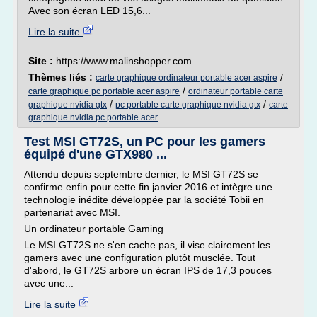
Avec son écran LED 15,6...
Lire la suite
Site :
https://www.malinshopper.com
Thèmes liés :
/
carte graphique ordinateur portable acer aspire
/
carte graphique pc portable acer aspire
ordinateur portable carte
/
/
graphique nvidia gtx
pc portable carte graphique nvidia gtx
carte
graphique nvidia pc portable acer
Test MSI GT72S, un PC pour les gamers
équipé d'une GTX980 ...
Attendu depuis septembre dernier, le MSI GT72S se
confirme enfin pour cette fin janvier 2016 et intègre une
technologie inédite développée par la société Tobii en
partenariat avec MSI.
Un ordinateur portable Gaming
Le MSI GT72S ne s'en cache pas, il vise clairement les
gamers avec une configuration plutôt musclée. Tout
d'abord, le GT72S arbore un écran IPS de 17,3 pouces
avec une...
Lire la suite